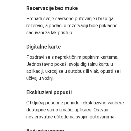
Rezervacije bez muke
Pronađi svoje savršeno putovanje i brzo ga
rezerviši, a podaci o rezervaciji biće prikladno
sačuvani za lak pristup.
Digitalne karte
Pozdravi se s nepraktičnim papirnim kartama.
Jednostavno pokaži svoju digitalnu kartu u
aplikaciji, ukrcaj se u autobus ili vlak, opusti se i
uživaj u vožnji.
Ekskluzivni popusti
Otključaj posebne ponude i ekskluzivne vaučere
dostupne samo u našoj aplikaciji. Ostvari
nevjerovatne uštede na svojim putovanjima!
Budi informisan