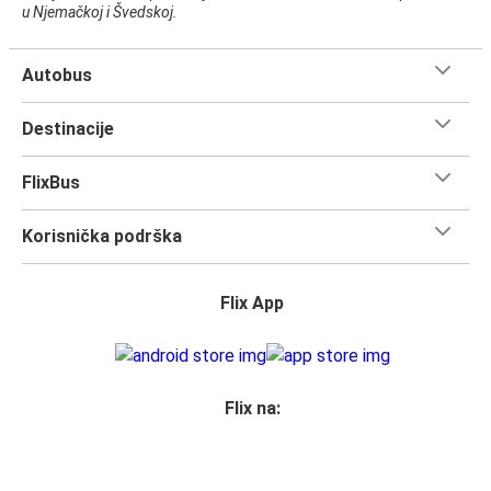
u Njemačkoj i Švedskoj.
Autobus
Destinacije
FlixBus
Korisnička podrška
Flix App
Flix na: