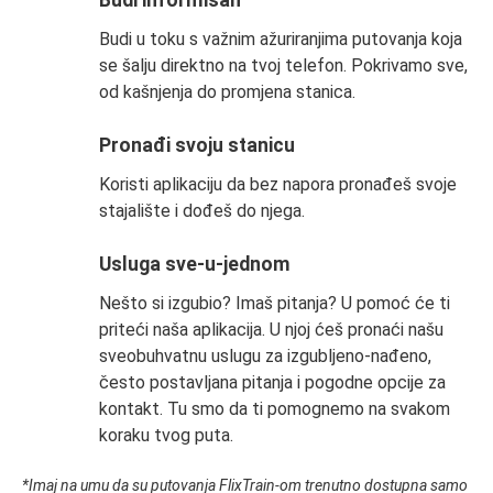
Budi u toku s važnim ažuriranjima putovanja koja
se šalju direktno na tvoj telefon. Pokrivamo sve,
od kašnjenja do promjena stanica.
Pronađi svoju stanicu
Koristi aplikaciju da bez napora pronađeš svoje
stajalište i dođeš do njega.
Usluga sve-u-jednom
Nešto si izgubio? Imaš pitanja? U pomoć će ti
priteći naša aplikacija. U njoj ćeš pronaći našu
sveobuhvatnu uslugu za izgubljeno-nađeno,
često postavljana pitanja i pogodne opcije za
kontakt. Tu smo da ti pomognemo na svakom
koraku tvog puta.
*Imaj na umu da su putovanja FlixTrain-om trenutno dostupna samo