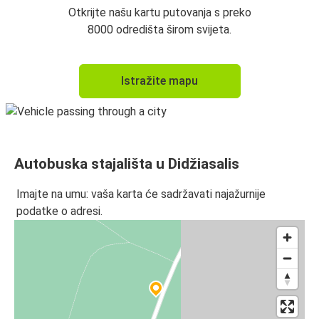
Otkrijte našu kartu putovanja s preko
8000 odredišta širom svijeta.
Istražite mapu
Autobuska stajališta u Didžiasalis
Imajte na umu: vaša karta će sadržavati najažurnije
podatke o adresi.