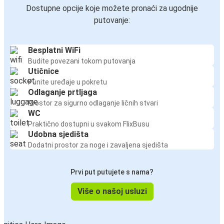
Dostupne opcije koje možete pronaći za ugodnije
putovanje:
Besplatni WiFi
Budite povezani tokom putovanja
Utičnice
Punite uređaje u pokretu
Odlaganje prtljaga
Prostor za sigurno odlaganje ličnih stvari
WC
Praktično dostupni u svakom FlixBusu
Udobna sjedišta
Dodatni prostor za noge i zavaljena sjedišta
Prvi put putujete s nama?
Više o našoj usluzi