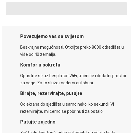
Povezujemo vas sa svijetom
Beskrajne mogućnosti. Otkrijte preko 8000 odredišta u
više od 40 zemalja.
Komfor u pokretu
Opustite se uz besplatan WiFi, utičnice i dodatni prostor
za noge. Za to služe moderni autobusi.
Birajte, rezervirajte, putujte
Od ekrana do sjedišta u samo nekoliko sekundi. Vi
rezervirajte, mi ćemo se pobrinuti za ostalo.
Putujte zajedno
Zašto dodavati još jedan automobil na cestu kada