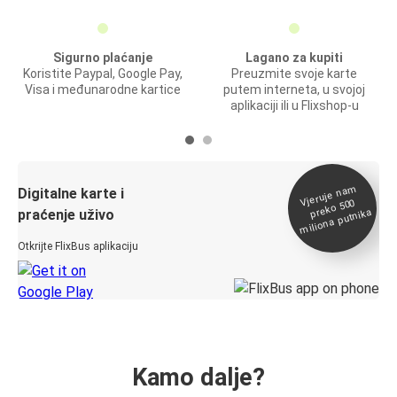
Sigurno plaćanje
Lagano za kupiti
Koristite Paypal, Google Pay,
Preuzmite svoje karte
Visa i međunarodne kartice
putem interneta, u svojoj
aplikaciji ili u Flixshop-u
Vjeruje na
m
Digitalne karte i
preko 500
miliona putnika
praćenje uživo
Otkrijte FlixBus aplikaciju
Kamo dalje?