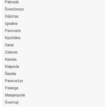
Pabradė
Švenčionys
Dūkštas
Ignalina
Pavoverė
Kazitiškis
Sariai
Zalavas
Kaunas
Klaipeda
Šiauliai
Panevežys
Palanga
Marijampolė
Šventoji