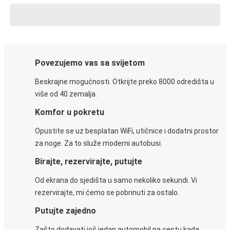
Povezujemo vas sa svijetom
Beskrajne mogućnosti. Otkrijte preko 8000 odredišta u
više od 40 zemalja.
Komfor u pokretu
Opustite se uz besplatan WiFi, utičnice i dodatni prostor
za noge. Za to služe moderni autobusi.
Birajte, rezervirajte, putujte
Od ekrana do sjedišta u samo nekoliko sekundi. Vi
rezervirajte, mi ćemo se pobrinuti za ostalo.
Putujte zajedno
Zašto dodavati još jedan automobil na cestu kada