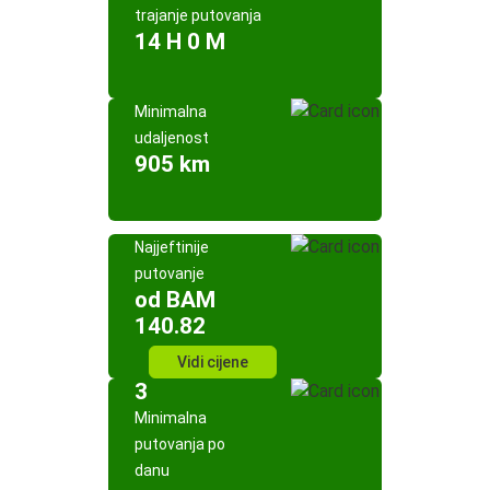
trajanje putovanja
14 H 0 M
Minimalna
udaljenost
905 km
Najjeftinije
putovanje
od BAM
140.82
Vidi cijene
3
Minimalna
putovanja po
danu