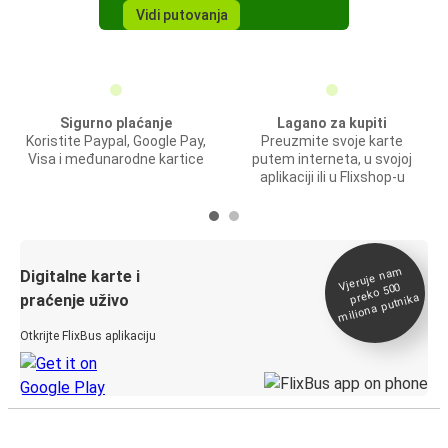
Vidi putovanja
Sigurno plaćanje
Lagano za kupiti
Koristite Paypal, Google Pay,
Preuzmite svoje karte
Visa i međunarodne kartice
putem interneta, u svojoj
aplikaciji ili u Flixshop-u
Vjeruje na
m
Digitalne karte i
preko 500
miliona putnika
praćenje uživo
Otkrijte FlixBus aplikaciju