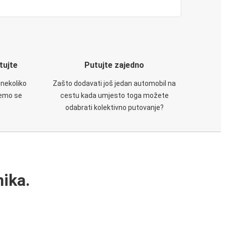
utujte
Putujte zajedno
 nekoliko
Zašto dodavati još jedan automobil na
ćemo se
cestu kada umjesto toga možete
odabrati kolektivno putovanje?
ika.