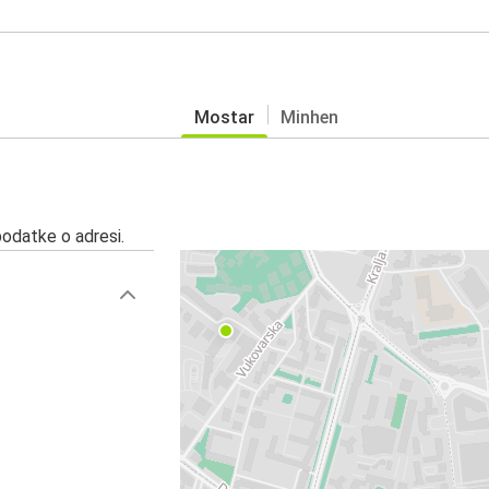
Mostar
Minhen
podatke o adresi.