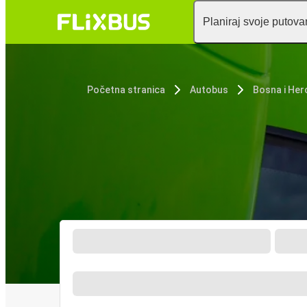
Planiraj svoje putova
Početna stranica
Autobus
Bosna i Her