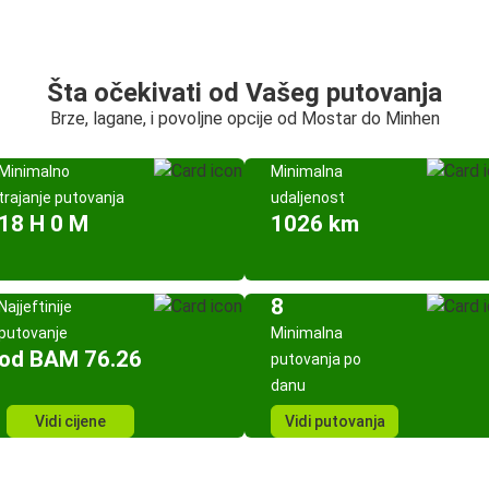
Šta očekivati od Vašeg putovanja
Brze, lagane, i povoljne opcije od Mostar do Minhen
Minimalno
Minimalna
trajanje putovanja
udaljenost
18 H 0 M
1026 km
8
Najjeftinije
putovanje
Minimalna
od BAM 76.26
putovanja po
danu
Vidi cijene
Vidi putovanja