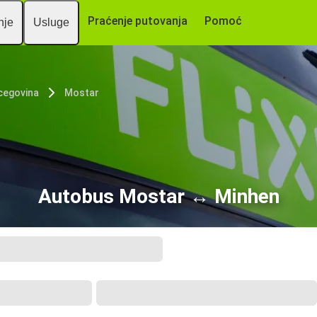
Praćenje putovanja
Pomoć
nje
Usluge
cegovina
Mostar
Autobus Mostar ↔ Мinhen