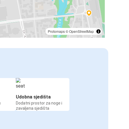
Protomaps
©
OpenStreetMap
Udobna sjedišta
u
Dodatni prostor za noge i
zavaljena sjedišta