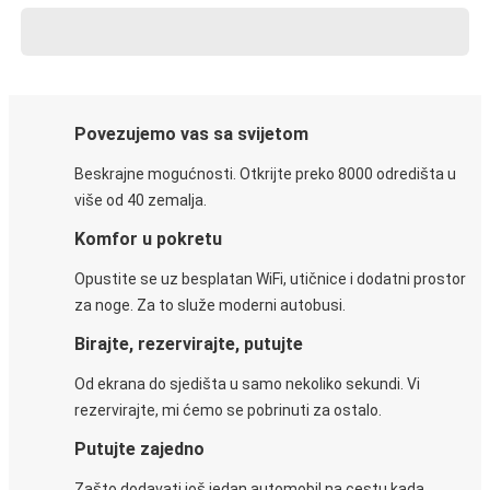
Povezujemo vas sa svijetom
Beskrajne mogućnosti. Otkrijte preko 8000 odredišta u
više od 40 zemalja.
Komfor u pokretu
Opustite se uz besplatan WiFi, utičnice i dodatni prostor
za noge. Za to služe moderni autobusi.
Birajte, rezervirajte, putujte
Od ekrana do sjedišta u samo nekoliko sekundi. Vi
rezervirajte, mi ćemo se pobrinuti za ostalo.
Putujte zajedno
Zašto dodavati još jedan automobil na cestu kada