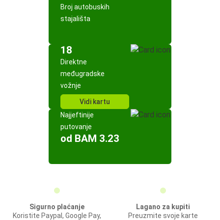
Broj autobuskih
stajališta
18
Direktne
međugradske
vožnje
Vidi kartu
Najjeftinije
putovanje
od BAM 3.23
Sigurno plaćanje
Lagano za kupiti
Koristite Paypal, Google Pay,
Preuzmite svoje karte