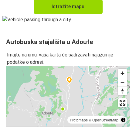
Istražite mapu
Autobuska stajališta u Adoufe
Imajte na umu: vaša karta će sadržavati najažurnije
podatke o adresi.
Protomaps
©
OpenStreetMap