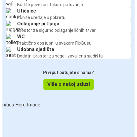
Budite povezani tokom putovanja
Utičnice
Punite uređaje u pokretu
Odlaganje prtljaga
Prostor za sigurno odlaganje ličnih stvari
WC
Praktično dostupni u svakom FlixBusu
Udobna sjedišta
Dodatni prostor za noge i zavaljena sjedišta
Prvi put putujete s nama?
Više o našoj usluzi