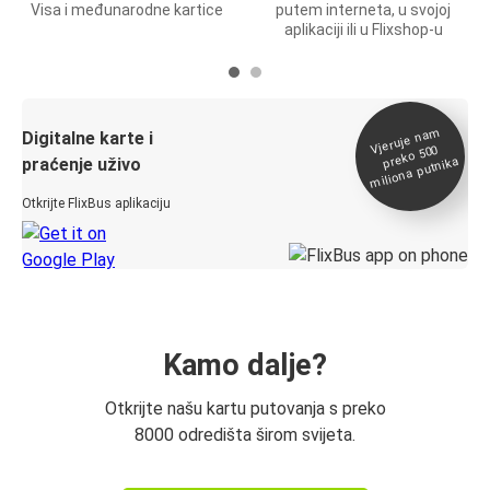
Visa i međunarodne kartice
putem interneta, u svojoj
aplikaciji ili u Flixshop-u
Vjeruje na
m
Digitalne karte i
preko 500
miliona putnika
praćenje uživo
Otkrijte FlixBus aplikaciju
Kamo dalje?
Otkrijte našu kartu putovanja s preko
8000 odredišta širom svijeta.