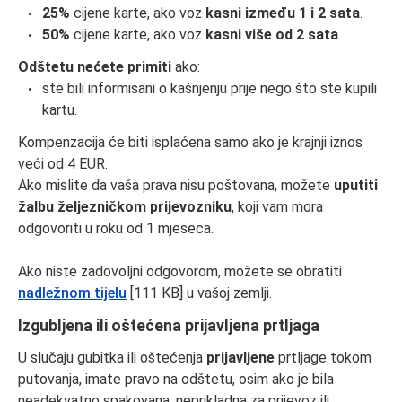
25%
cijene karte, ako voz
kasni između 1 i 2 sata
.
50%
cijene karte, ako voz
kasni više od 2 sata
.
Odštetu nećete primiti
ako:
ste bili informisani o kašnjenju prije nego što ste kupili
kartu.
Kompenzacija će biti isplaćena samo ako je krajnji iznos
veći od 4 EUR.
Ako mislite da vaša prava nisu poštovana, možete
uputiti
žalbu željezničkom prijevozniku
, koji vam mora
odgovoriti u roku od 1 mjeseca.
Ako niste zadovoljni odgovorom, možete se obratiti
nadležnom tijelu
[111 KB] u vašoj zemlji.
Izgubljena ili oštećena prijavljena prtljaga
U slučaju gubitka ili oštećenja
prijavljene
prtljage tokom
putovanja, imate pravo na odštetu, osim ako je bila
neadekvatno spakovana, neprikladna za prijevoz ili