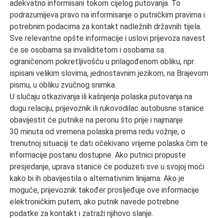
adekvatno informisani tokom cijelog putovanja. To
podrazumijeva pravo na informisanje o putničkim pravima i
potrebnim podacima za kontakt nadležnih državnih tijela.
Sve relevantne opšte informacije i uslovi prijevoza navest
će se osobama sa invaliditetom i osobama sa
ograničenom pokretljivošću u prilagođenom obliku, npr.
ispisani velikim slovima, jednostavnim jezikom, na Brajevom
pismu, u obliku zvučnog snimka.
U slučaju otkazivanja ili kašnjenja polaska putovanja na
dugu relaciju, prijevoznik ili rukovodilac autobusne stanice
obavijestit će putnike na peronu što prije i najmanje
30 minuta od vremena polaska prema redu vožnje, o
trenutnoj situaciji te dati očekivano vrijeme polaska čim te
informacije postanu dostupne. Ako putnici propuste
presjedanje, uprava stanice će poduzeti sve u svojoj moći
kako bi ih obavijestila o alternativnim linijama. Ako je
moguće, prijevoznik također prosljeđuje ove informacije
elektroničkim putem, ako putnik navede potrebne
podatke za kontakt i zatraži njihovo slanje.