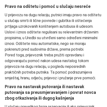
Pravo na odštetu i pomoć u slučaju nesreće
U prijevozu na dugu relaciju, putnici imaju pravo na odštetu
u slučaju smrti ili lične povrede i gubitka ili oštećenja
prtljaga uzrokovanih korištenjem autobusa ili udesom.
Uslovi i iznos odštete regulisani su relevantnim državnim
propisima; u Uredbi su utvrđeni samo određeni minimalni
iznosi. Odštete nisu automatske, nego se moraju
pokrenuti pred sudovima države, prema potrebi.
Pored toga, prijevoznik treba pružiti opravdanu i
odgovarajuću pomoć nakon udesa nastalog tokom
prijevoza na dugu relaciju, u pogledu neposrednih
praktičnih potreba putnika. Ta pomoć podrazumijeva
smještaj, hranu, odjeću, prijevoz i pružanje prve pomoći.
Pravo na nastavak putovanja ili nastavak
putovanja sa preusmjeravanjem i povrat novca
zbog otkazivanja ili dugog kašnjenja
U slučaju prevelikog broja rezervacija ili ako prijevoznik