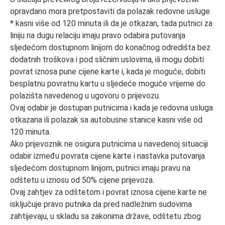
opravdano mora pretpostaviti da polazak redovne usluge
* kasni više od 120 minuta ili da je otkazan, tada putnici za
liniju na dugu relaciju imaju pravo odabira putovanja
sljedećom dostupnom linijom do konačnog odredišta bez
dodatnih troškova i pod sličnim uslovima, ili mogu dobiti
povrat iznosa pune cijene karte i, kada je moguće, dobiti
besplatnu povratnu kartu u sljedeće moguće vrijeme do
polazišta navedenog u ugovoru o prijevozu.
Ovaj odabir je dostupan putnicima i kada je redovna usluga
otkazana ili polazak sa autobusne stanice kasni više od
120 minuta.
Ako prijevoznik ne osigura putnicima u navedenoj situaciji
odabir između povrata cijene karte i nastavka putovanja
sljedećom dostupnom linijom, putnici imaju pravu na
odštetu u iznosu od 50% cijene prijevoza.
Ovaj zahtjev za odštetom i povrat iznosa cijene karte ne
isključuje pravo putnika da pred nadležnim sudovima
zahtijevaju, u skladu sa zakonima države, odštetu zbog