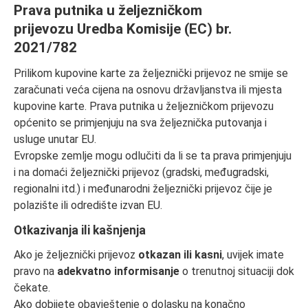
Prava putnika u željezničkom
prijevozu Uredba Komisije (EC) br.
2021/782
Prilikom kupovine karte za željeznički prijevoz ne smije se
zaračunati veća cijena na osnovu državljanstva ili mjesta
kupovine karte. Prava putnika u željezničkom prijevozu
općenito se primjenjuju na sva željeznička putovanja i
usluge unutar EU.
Evropske zemlje mogu odlučiti da li se ta prava primjenjuju
i na domaći željeznički prijevoz (gradski, međugradski,
regionalni itd.) i međunarodni željeznički prijevoz čije je
polazište ili odredište izvan EU.
Otkazivanja ili kašnjenja
Ako je željeznički prijevoz
otkazan ili kasni
, uvijek imate
pravo na
adekvatno informisanje
o trenutnoj situaciji dok
čekate.
Ako dobijete obavještenje o dolasku na konačno