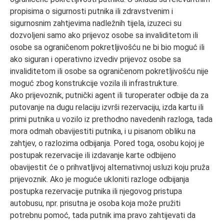
propisima o sigurnosti putnika ili zdravstvenim i
sigurnosnim zahtjevima nadležnih tijela, izuzeci su
dozvoljeni samo ako prijevoz osobe sa invaliditetom ili
osobe sa ograničenom pokretljivošću ne bi bio moguć ili
ako siguran i operativno izvediv prijevoz osobe sa
invaliditetom ili osobe sa ograničenom pokretljivošću nije
moguć zbog konstrukcije vozila ili infrastrukture.
Ako prijevoznik, putnički agent ili turoperater odbije da za
putovanje na dugu relaciju izvrši rezervaciju, izda kartu ili
primi putnika u vozilo iz prethodno navedenih razloga, tada
mora odmah obavijestiti putnika, i u pisanom obliku na
zahtjev, o razlozima odbijanja. Pored toga, osobu kojoj je
postupak rezervacije ili izdavanje karte odbijeno
obavijestit će o prihvatljivoj alternativnoj usluzi koju pruža
prijevoznik. Ako je moguće ukloniti razloge odbijanja
postupka rezervacije putnika ili njegovog pristupa
autobusu, npr. prisutna je osoba koja može pružiti
potrebnu pomoć, tada putnik ima pravo zahtijevati da