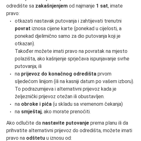
odredište sa
zakašnjenjem
od najmanje
1 sat
, imate
pravo:
otkazati nastavak putovanja i zahtijevati trenutni
povrat
iznosa cijene karte (ponekad u cijelosti, a
ponekad djelimično samo za dio putovanja koji je
otkazan).
Također možete imati pravo na povratak na mjesto
polazišta, ako kašnjenje sprječava ispunjavanje svrhe
putovanja; ili
na
prijevoz do konačnog odredišta
prvom
sljedećom linijom (ili na kasniji datum po vašem izboru).
To podrazumijeva i alternativni prijevoz kada je
željeznički prijevoz otežan ili obustavljen.
na
obroke i pića
(u skladu sa vremenom čekanja)
na
smještaj
, ako morate prenoćiti.
Ako odlučite da
nastavite putovanje
prema planu ili da
prihvatite alternativni prijevoz do odredišta, možete imati
pravo na
odštetu
u iznosu od: