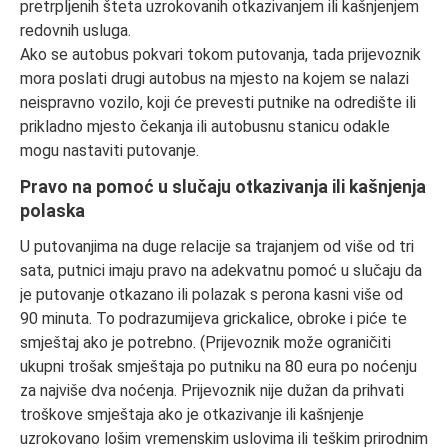
pretrpljenih šteta uzrokovanih otkazivanjem ili kašnjenjem
redovnih usluga.
Ako se autobus pokvari tokom putovanja, tada prijevoznik
mora poslati drugi autobus na mjesto na kojem se nalazi
neispravno vozilo, koji će prevesti putnike na odredište ili
prikladno mjesto čekanja ili autobusnu stanicu odakle
mogu nastaviti putovanje.
Pravo na pomoć u slučaju otkazivanja ili kašnjenja
polaska
U putovanjima na duge relacije sa trajanjem od više od tri
sata, putnici imaju pravo na adekvatnu pomoć u slučaju da
je putovanje otkazano ili polazak s perona kasni više od
90 minuta. To podrazumijeva grickalice, obroke i piće te
smještaj ako je potrebno. (Prijevoznik može ograničiti
ukupni trošak smještaja po putniku na 80 eura po noćenju
za najviše dva noćenja. Prijevoznik nije dužan da prihvati
troškove smještaja ako je otkazivanje ili kašnjenje
uzrokovano lošim vremenskim uslovima ili teškim prirodnim