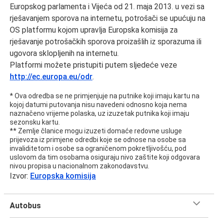
Europskog parlamenta i Vijeća od 21. maja 2013. u vezi sa
rješavanjem sporova na internetu, potrošači se upućuju na
OS platformu kojom upravlja Europska komisija za
rješavanje potrošačkih sporova proizašlih iz sporazuma ili
ugovora sklopljenih na internetu.
Platformi možete pristupiti putem sljedeće veze
http://ec.europa.eu/odr
.
* Ova odredba se ne primjenjuje na putnike koji imaju kartu na
kojoj datumi putovanja nisu navedeni odnosno koja nema
naznačeno vrijeme polaska, uz izuzetak putnika koji imaju
sezonsku kartu.
** Zemlje članice mogu izuzeti domaće redovne usluge
prijevoza iz primjene odredbi koje se odnose na osobe sa
invaliditetom i osobe sa ograničenom pokretljivošću, pod
uslovom da tim osobama osiguraju nivo zaštite koji odgovara
nivou propisa u nacionalnom zakonodavstvu.
Izvor:
Europska komisija
Autobus