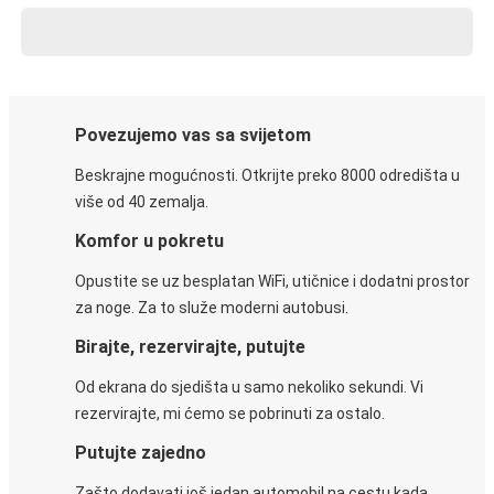
Povezujemo vas sa svijetom
Beskrajne mogućnosti. Otkrijte preko 8000 odredišta u
više od 40 zemalja.
Komfor u pokretu
Opustite se uz besplatan WiFi, utičnice i dodatni prostor
za noge. Za to služe moderni autobusi.
Birajte, rezervirajte, putujte
Od ekrana do sjedišta u samo nekoliko sekundi. Vi
rezervirajte, mi ćemo se pobrinuti za ostalo.
Putujte zajedno
Zašto dodavati još jedan automobil na cestu kada