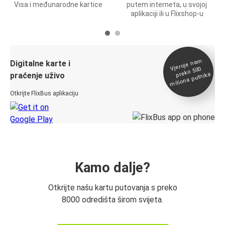
Visa i međunarodne kartice
putem interneta, u svojoj
aplikaciji ili u Flixshop-u
Vjeruje na
m
Digitalne karte i
preko 500
miliona putnika
praćenje uživo
Otkrijte FlixBus aplikaciju
Kamo dalje?
Otkrijte našu kartu putovanja s preko
8000 odredišta širom svijeta.