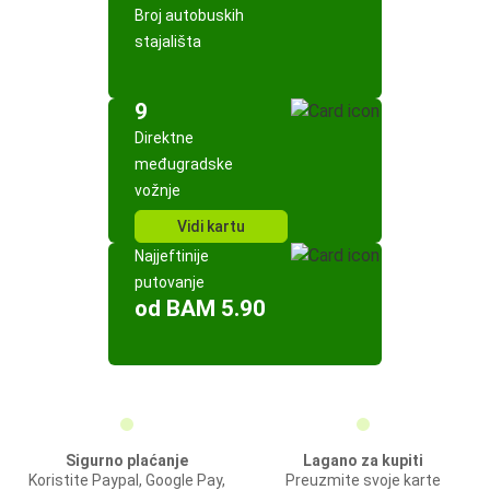
Broj autobuskih
stajališta
9
Direktne
međugradske
vožnje
Vidi kartu
Najjeftinije
putovanje
od BAM 5.90
Sigurno plaćanje
Lagano za kupiti
Koristite Paypal, Google Pay,
Preuzmite svoje karte