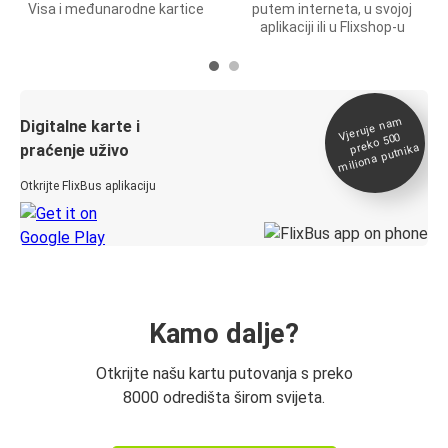
Visa i međunarodne kartice
putem interneta, u svojoj
aplikaciji ili u Flixshop-u
Vjeruje na
m
Digitalne karte i
preko 500
miliona putnika
praćenje uživo
Otkrijte FlixBus aplikaciju
Kamo dalje?
Otkrijte našu kartu putovanja s preko
8000 odredišta širom svijeta.