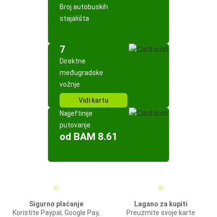
Broj autobuskih
stajališta
7
Direktne
međugradske
vožnje
Vidi kartu
Najjeftinije
putovanje
od BAM 8.61
Sigurno plaćanje
Lagano za kupiti
Koristite Paypal, Google Pay,
Preuzmite svoje karte