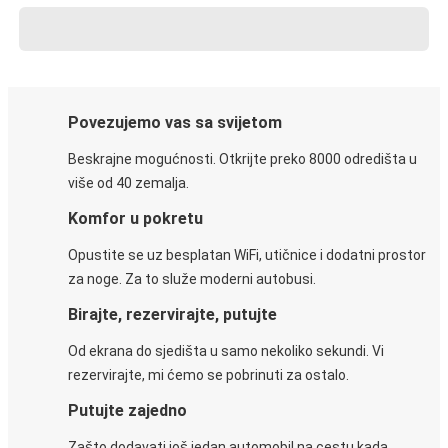
Povezujemo vas sa svijetom
Beskrajne mogućnosti. Otkrijte preko 8000 odredišta u
više od 40 zemalja.
Komfor u pokretu
Opustite se uz besplatan WiFi, utičnice i dodatni prostor
za noge. Za to služe moderni autobusi.
Birajte, rezervirajte, putujte
Od ekrana do sjedišta u samo nekoliko sekundi. Vi
rezervirajte, mi ćemo se pobrinuti za ostalo.
Putujte zajedno
Zašto dodavati još jedan automobil na cestu kada