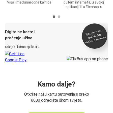
Visa i međunarodne kartice
putem interneta, u svojoj
aplikaciji ili u Flixshop-u
Vjeruje na
m
Digitalne karte i
preko 500
miliona putnika
praćenje uživo
Otkrijte FlixBus aplikaciju
Kamo dalje?
Otkrijte našu kartu putovanja s preko
8000 odredišta širom svijeta.