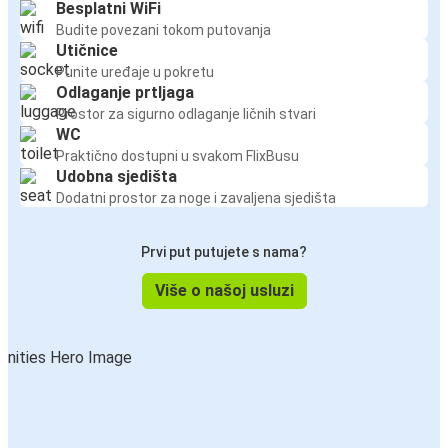
Besplatni WiFi
Budite povezani tokom putovanja
Utičnice
Punite uređaje u pokretu
Odlaganje prtljaga
Prostor za sigurno odlaganje ličnih stvari
WC
Praktično dostupni u svakom FlixBusu
Udobna sjedišta
Dodatni prostor za noge i zavaljena sjedišta
Prvi put putujete s nama?
Više o našoj usluzi