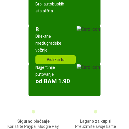
Broj autobuskih
stajališta
8
Direktne
međugradske
vožnje
Vidi kartu
Najjeftinije
putovanje
od BAM 1.90
Sigurno plaćanje
Lagano za kupiti
Koristite Paypal, Google Pay,
Preuzmite svoje karte