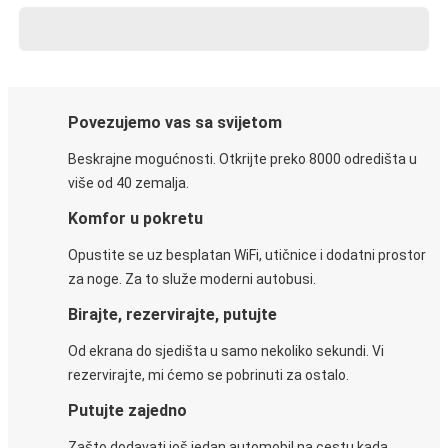
Povezujemo vas sa svijetom
Beskrajne mogućnosti. Otkrijte preko 8000 odredišta u
više od 40 zemalja.
Komfor u pokretu
Opustite se uz besplatan WiFi, utičnice i dodatni prostor
za noge. Za to služe moderni autobusi.
Birajte, rezervirajte, putujte
Od ekrana do sjedišta u samo nekoliko sekundi. Vi
rezervirajte, mi ćemo se pobrinuti za ostalo.
Putujte zajedno
Zašto dodavati još jedan automobil na cestu kada