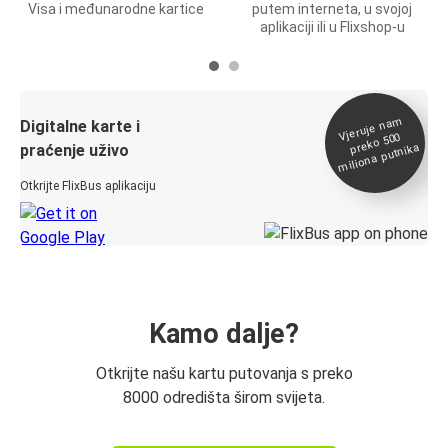
Visa i međunarodne kartice
putem interneta, u svojoj
aplikaciji ili u Flixshop-u
Vjeruje na
m
Digitalne karte i
preko 500
miliona putnika
praćenje uživo
Otkrijte FlixBus aplikaciju
Kamo dalje?
Otkrijte našu kartu putovanja s preko
8000 odredišta širom svijeta.