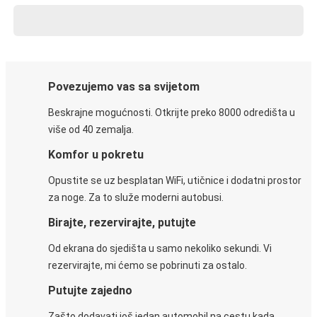
Povezujemo vas sa svijetom
Beskrajne mogućnosti. Otkrijte preko 8000 odredišta u
više od 40 zemalja.
Komfor u pokretu
Opustite se uz besplatan WiFi, utičnice i dodatni prostor
za noge. Za to služe moderni autobusi.
Birajte, rezervirajte, putujte
Od ekrana do sjedišta u samo nekoliko sekundi. Vi
rezervirajte, mi ćemo se pobrinuti za ostalo.
Putujte zajedno
Zašto dodavati još jedan automobil na cestu kada