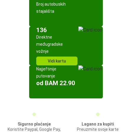
Broj autobuskih
stajališta
136
Direktne
međugradske
vožnje
Vidi kartu
Najjeftinije
putovanje
od BAM 22.90
Sigurno plaćanje
Lagano za kupiti
Koristite Paypal, Google Pay,
Preuzmite svoje karte