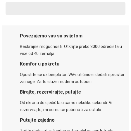
Povezujemo vas sa svijetom
Beskrajne mogućnosti. Otkrijte preko 8000 odredišta u
više od 40 zemalja.
Komfor u pokretu
Opustite se uz besplatan WiFi, utičnice i dodatni prostor
za noge. Za to služe moderni autobusi.
Birajte, rezervirajte, putujte
Od ekrana do sjedišta u samo nekoliko sekundi. Vi
rezervirajte, mi ćemo se pobrinuti za ostalo.
Putujte zajedno
Zašto dodavati još jedan automobil na cestu kada