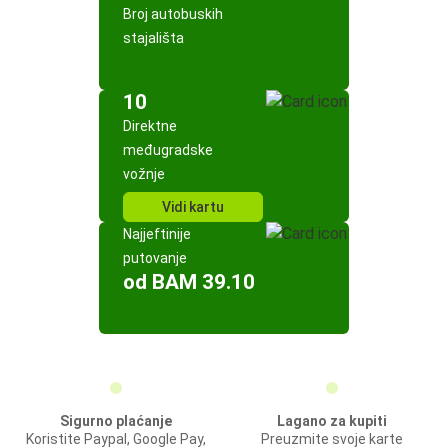
Broj autobuskih
stajališta
10
Direktne
međugradske
vožnje
Vidi kartu
Najjeftinije
putovanje
od BAM 39.10
Sigurno plaćanje
Lagano za kupiti
Koristite Paypal, Google Pay,
Preuzmite svoje karte