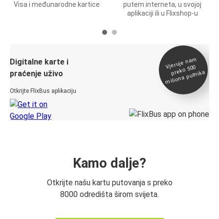
Visa i međunarodne kartice
putem interneta, u svojoj
aplikaciji ili u Flixshop-u
Vjeruje na
m
Digitalne karte i
preko 500
miliona putnika
praćenje uživo
Otkrijte FlixBus aplikaciju
Kamo dalje?
Otkrijte našu kartu putovanja s preko
8000 odredišta širom svijeta.