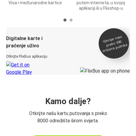
Visa i međunarodne kartice
putem interneta, u svojoj
aplikaciji ili u Flixshop-u
Vjeruje na
m
Digitalne karte i
preko 500
miliona putnika
praćenje uživo
Otkrijte FlixBus aplikaciju
Kamo dalje?
Otkrijte našu kartu putovanja s preko
8000 odredišta širom svijeta.