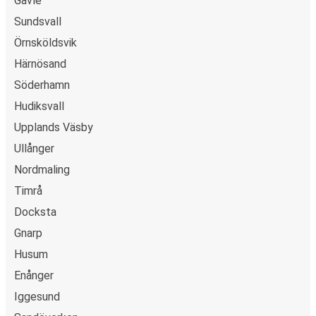
Gävle
Sundsvall
Örnsköldsvik
Härnösand
Söderhamn
Hudiksvall
Upplands Väsby
Ullånger
Nordmaling
Timrå
Docksta
Gnarp
Husum
Enånger
Iggesund