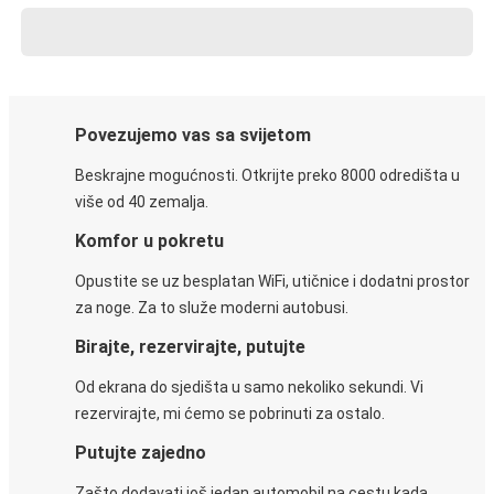
Povezujemo vas sa svijetom
Beskrajne mogućnosti. Otkrijte preko 8000 odredišta u
više od 40 zemalja.
Komfor u pokretu
Opustite se uz besplatan WiFi, utičnice i dodatni prostor
za noge. Za to služe moderni autobusi.
Birajte, rezervirajte, putujte
Od ekrana do sjedišta u samo nekoliko sekundi. Vi
rezervirajte, mi ćemo se pobrinuti za ostalo.
Putujte zajedno
Zašto dodavati još jedan automobil na cestu kada