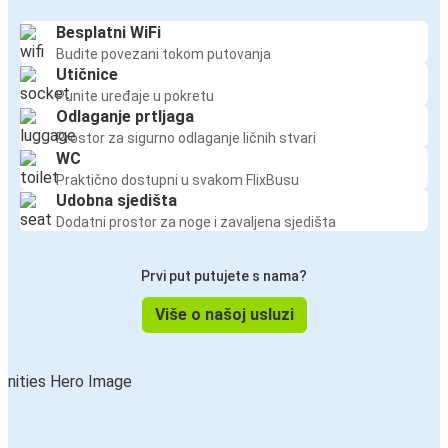
Besplatni WiFi
Budite povezani tokom putovanja
Utičnice
Punite uređaje u pokretu
Odlaganje prtljaga
Prostor za sigurno odlaganje ličnih stvari
WC
Praktično dostupni u svakom FlixBusu
Udobna sjedišta
Dodatni prostor za noge i zavaljena sjedišta
Prvi put putujete s nama?
Više o našoj usluzi