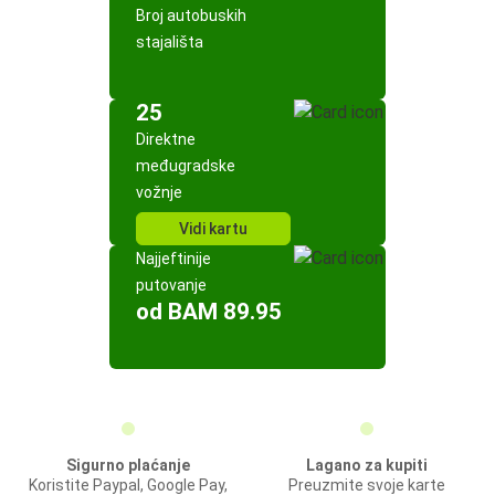
Broj autobuskih
stajališta
25
Direktne
međugradske
vožnje
Vidi kartu
Najjeftinije
putovanje
od BAM 89.95
Sigurno plaćanje
Lagano za kupiti
Koristite Paypal, Google Pay,
Preuzmite svoje karte