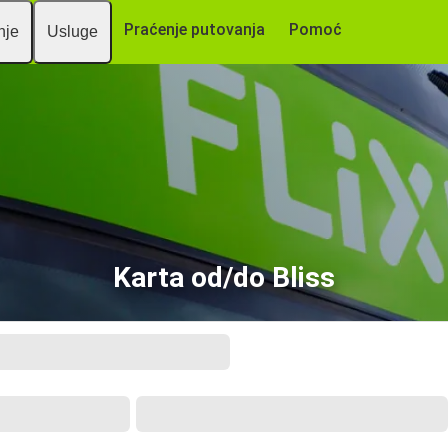
Praćenje putovanja
Pomoć
nje
Usluge
Karta od/do Bliss