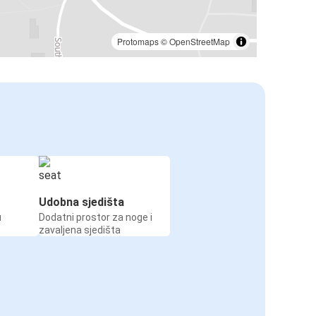
Protomaps
©
OpenStreetMap
Udobna sjedišta
u
Dodatni prostor za noge i
zavaljena sjedišta