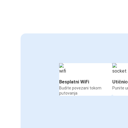
Besplatni WiFi
Utičnic
Budite povezani tokom
Punite u
putovanja