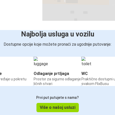
Najbolja usluga u vozilu
Dostupne opcije koje možete pronaći za ugodnije putovanje:
e
Odlaganje prtljaga
WC
ređaje u pokretu
Prostor za sigurno odlaganje
Praktično dostupni 
ličnih stvari
svakom FlixBusu
Prvi put putujete s nama?
Više o našoj usluzi