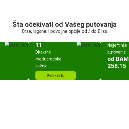
Šta očekivati od Vašeg putovanja
Brze, lagane, i povoljne opcije od / do Bliss
11
Najjeftinije
Direktne
putovanje
od BAM
međugradske
258.15
vožnje
Vidi kartu