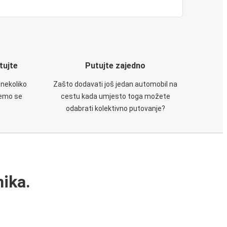
utujte
Putujte zajedno
 nekoliko
Zašto dodavati još jedan automobil na
ćemo se
cestu kada umjesto toga možete
odabrati kolektivno putovanje?
ika.