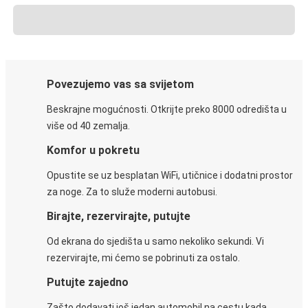
Povezujemo vas sa svijetom
Beskrajne mogućnosti. Otkrijte preko 8000 odredišta u
više od 40 zemalja.
Komfor u pokretu
Opustite se uz besplatan WiFi, utičnice i dodatni prostor
za noge. Za to služe moderni autobusi.
Birajte, rezervirajte, putujte
Od ekrana do sjedišta u samo nekoliko sekundi. Vi
rezervirajte, mi ćemo se pobrinuti za ostalo.
Putujte zajedno
Zašto dodavati još jedan automobil na cestu kada