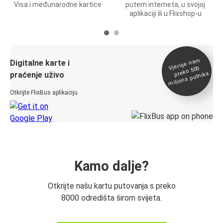
Visa i međunarodne kartice
putem interneta, u svojoj
aplikaciji ili u Flixshop-u
Vjeruje na
m
Digitalne karte i
preko 500
miliona putnika
praćenje uživo
Otkrijte FlixBus aplikaciju
Kamo dalje?
Otkrijte našu kartu putovanja s preko
8000 odredišta širom svijeta.