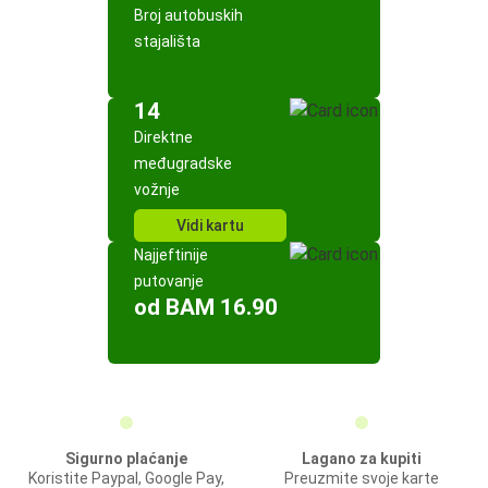
Broj autobuskih
stajališta
14
Direktne
međugradske
vožnje
Vidi kartu
Najjeftinije
putovanje
od BAM 16.90
Sigurno plaćanje
Lagano za kupiti
Koristite Paypal, Google Pay,
Preuzmite svoje karte