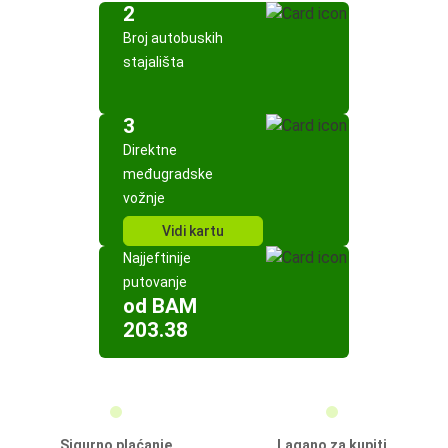
2
Broj autobuskih
stajališta
3
Direktne
međugradske
vožnje
Vidi kartu
Najjeftinije
putovanje
od BAM
203.38
Sigurno plaćanje
Lagano za kupiti