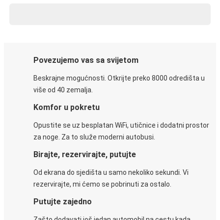
Povezujemo vas sa svijetom
Beskrajne mogućnosti. Otkrijte preko 8000 odredišta u
više od 40 zemalja.
Komfor u pokretu
Opustite se uz besplatan WiFi, utičnice i dodatni prostor
za noge. Za to služe moderni autobusi.
Birajte, rezervirajte, putujte
Od ekrana do sjedišta u samo nekoliko sekundi. Vi
rezervirajte, mi ćemo se pobrinuti za ostalo.
Putujte zajedno
Zašto dodavati još jedan automobil na cestu kada