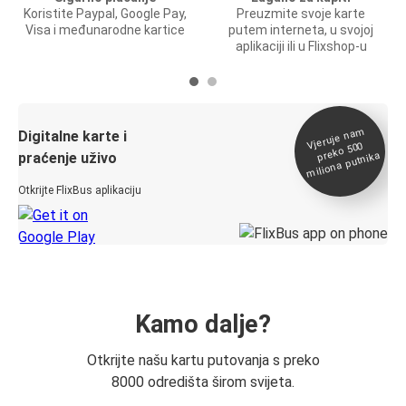
Koristite Paypal, Google Pay,
Preuzmite svoje karte
Visa i međunarodne kartice
putem interneta, u svojoj
aplikaciji ili u Flixshop-u
Vjeruje na
m
Digitalne karte i
preko 500
miliona putnika
praćenje uživo
Otkrijte FlixBus aplikaciju
Kamo dalje?
Otkrijte našu kartu putovanja s preko
8000 odredišta širom svijeta.