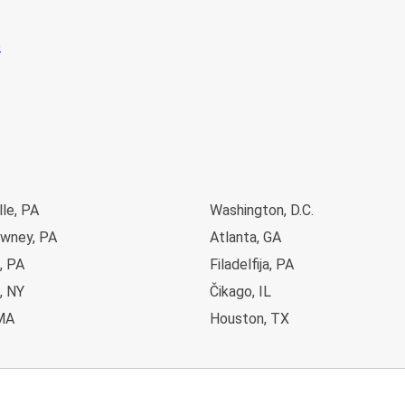
le, PA
Washington, D.C.
wney, PA
Atlanta, GA
e, PA
Filadelfija, PA
, NY
Čikago, IL
MA
Houston, TX