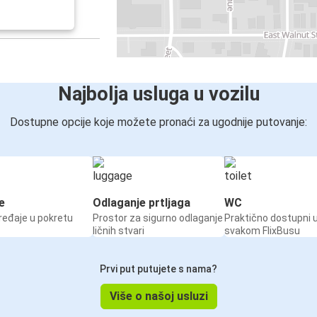
Najbolja usluga u vozilu
Dostupne opcije koje možete pronaći za ugodnije putovanje:
e
Odlaganje prtljaga
WC
ređaje u pokretu
Prostor za sigurno odlaganje
Praktično dostupni 
ličnih stvari
svakom FlixBusu
Prvi put putujete s nama?
Više o našoj usluzi