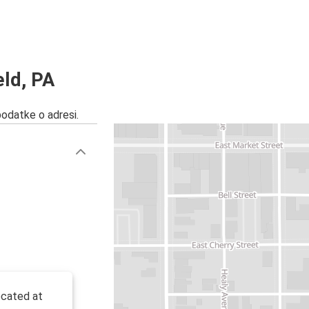
eld, PA
podatke o adresi.
located at