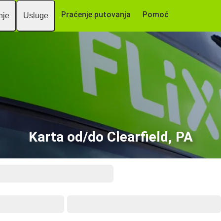
Praćenje putovanja
Pomoć
nje
Usluge
Karta od/do Clearfield, PA