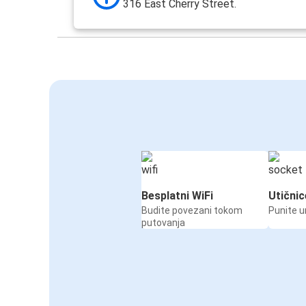
316 East Cherry Street.
Besplatni WiFi
Utičnic
Budite povezani tokom
Punite u
putovanja