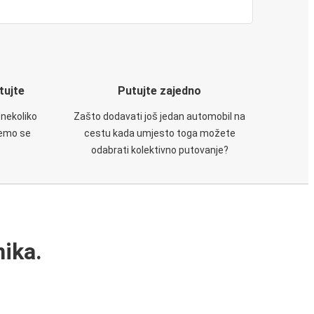
utujte
Putujte zajedno
 nekoliko
Zašto dodavati još jedan automobil na
ćemo se
cestu kada umjesto toga možete
odabrati kolektivno putovanje?
ika.