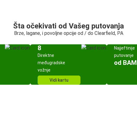
Šta očekivati od Vašeg putovanja
Brze, lagane, i povoljne opcije od / do Clearfield, PA
8
Najjeftinije
Direktne
putovanje
od BAM
međugradske
vožnje
Vidi kartu