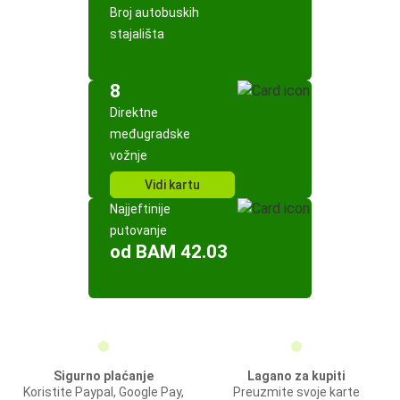
Broj autobuskih
stajališta
8
Direktne
međugradske
vožnje
Vidi kartu
Najjeftinije
putovanje
od BAM 42.03
Sigurno plaćanje
Lagano za kupiti
Koristite Paypal, Google Pay,
Preuzmite svoje karte