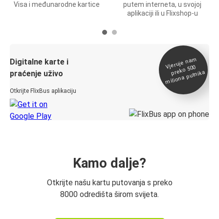
Visa i međunarodne kartice
putem interneta, u svojoj
aplikaciji ili u Flixshop-u
Vjeruje na
m
Digitalne karte i
preko 500
miliona putnika
praćenje uživo
Otkrijte FlixBus aplikaciju
Kamo dalje?
Otkrijte našu kartu putovanja s preko
8000 odredišta širom svijeta.