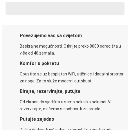
Povezujemo vas sa svijetom
Beskrajne mogućnosti. Otkrijte preko 8000 odredišta u
više od 40 zemalja.
Komfor u pokretu
Opustite se uz besplatan WiFi, utičnice i dodatni prostor
za noge. Za to služe moderni autobusi.
Birajte, rezervirajte, putujte
Od ekrana do sjedišta u samo nekoliko sekundi. Vi
rezervirajte, mi ćemo se pobrinuti za ostalo.
Putujte zajedno
Zašto dodavati još jedan automobil na cestu kada