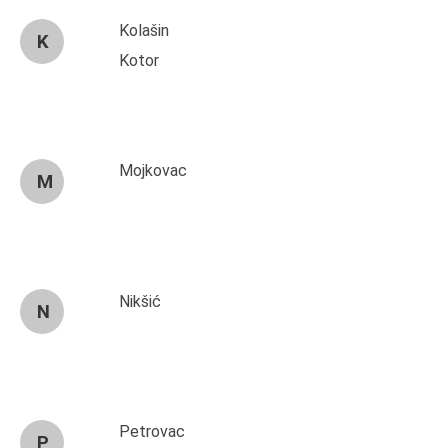
Kolašin
K
Kotor
Mojkovac
M
Nikšić
N
Petrovac
P