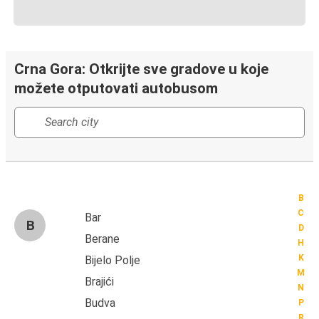
Crna Gora: Otkrijte sve gradove u koje
možete otputovati autobusom
B
C
Bar
B
D
Berane
H
K
Bijelo Polje
M
Brajići
N
Budva
P
R