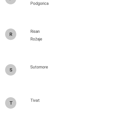
Podgorica
Risan
R
Rožaje
Sutomore
S
Tivat
T