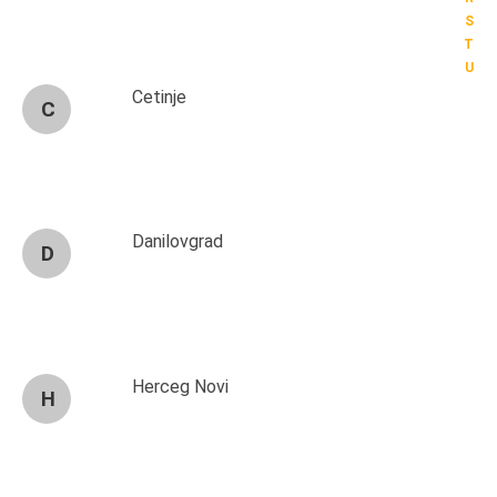
S
T
U
Cetinje
C
Danilovgrad
D
Herceg Novi
H