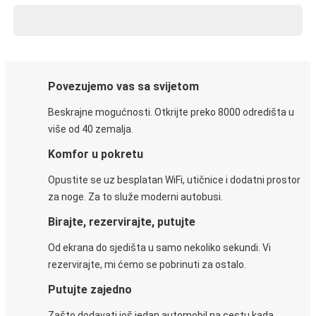
Povezujemo vas sa svijetom
Beskrajne mogućnosti. Otkrijte preko 8000 odredišta u
više od 40 zemalja.
Komfor u pokretu
Opustite se uz besplatan WiFi, utičnice i dodatni prostor
za noge. Za to služe moderni autobusi.
Birajte, rezervirajte, putujte
Od ekrana do sjedišta u samo nekoliko sekundi. Vi
rezervirajte, mi ćemo se pobrinuti za ostalo.
Putujte zajedno
Zašto dodavati još jedan automobil na cestu kada