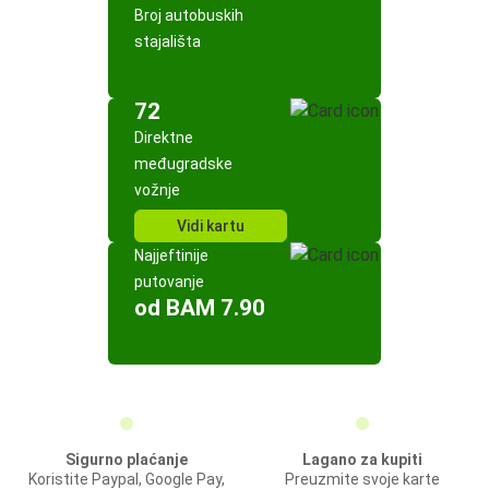
Broj autobuskih
stajališta
72
Direktne
međugradske
vožnje
Vidi kartu
Najjeftinije
putovanje
od BAM 7.90
Sigurno plaćanje
Lagano za kupiti
Koristite Paypal, Google Pay,
Preuzmite svoje karte