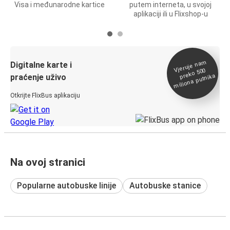
Visa i međunarodne kartice
putem interneta, u svojoj
aplikaciji ili u Flixshop-u
Vjeruje na
m
Digitalne karte i
preko 500
miliona putnika
praćenje uživo
Otkrijte FlixBus aplikaciju
Na ovoj stranici
Popularne autobuske linije
Autobuske stanice