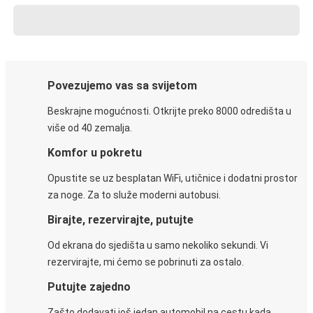
Povezujemo vas sa svijetom
Beskrajne mogućnosti. Otkrijte preko 8000 odredišta u
više od 40 zemalja.
Komfor u pokretu
Opustite se uz besplatan WiFi, utičnice i dodatni prostor
za noge. Za to služe moderni autobusi.
Birajte, rezervirajte, putujte
Od ekrana do sjedišta u samo nekoliko sekundi. Vi
rezervirajte, mi ćemo se pobrinuti za ostalo.
Putujte zajedno
Zašto dodavati još jedan automobil na cestu kada