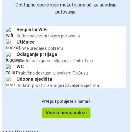
Dostupne opcije koje možete pronaći za ugodnije
putovanje:
Besplatni WiFi
Budite povezani tokom putovanja
Utičnice
Punite uređaje u pokretu
Odlaganje prtljaga
Prostor za sigurno odlaganje ličnih stvari
WC
Praktično dostupni u svakom FlixBusu
Udobna sjedišta
Dodatni prostor za noge i zavaljena sjedišta
Prvi put putujete s nama?
Više o našoj usluzi