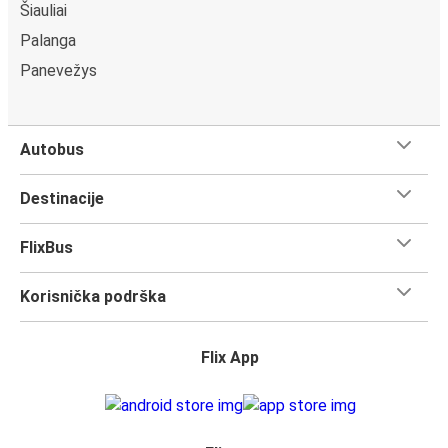
Šiauliai
Palanga
Panevežys
Autobus
Destinacije
FlixBus
Korisnička podrška
Flix App