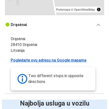
Protomaps
©
OpenStreetMap
Drąsėnai
Drąsėnai
28410 Drąsėnai
Litvanija
Pogledajte ovu adresu na Google mapama
Two different stops in opposite
directions
Najbolja usluga u vozilu