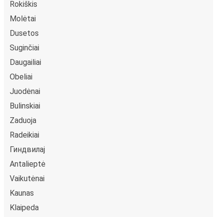
Rokiškis
Molėtai
Dusetos
Suginčiai
Daugailiai
Obeliai
Juodėnai
Bulinskiai
Zaduoja
Radeikiai
Гиндвилај
Antalieptė
Vaikutėnai
Kaunas
Klaipeda