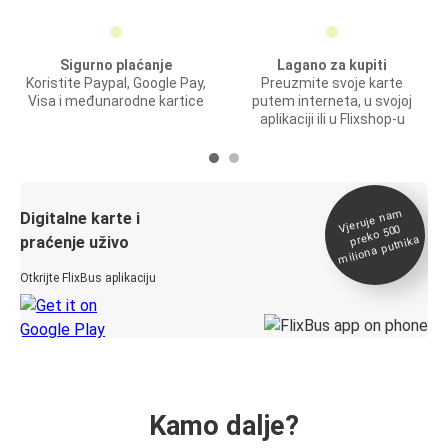
Sigurno plaćanje
Lagano za kupiti
Koristite Paypal, Google Pay,
Preuzmite svoje karte
Visa i međunarodne kartice
putem interneta, u svojoj
aplikaciji ili u Flixshop-u
Vjeruje na
m
Digitalne karte i
preko 500
miliona putnika
praćenje uživo
Otkrijte FlixBus aplikaciju
Kamo dalje?