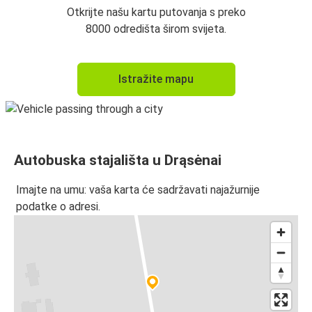
Otkrijte našu kartu putovanja s preko
8000 odredišta širom svijeta.
Istražite mapu
Autobuska stajališta u Drąsėnai
Imajte na umu: vaša karta će sadržavati najažurnije
podatke o adresi.