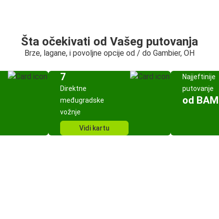
Šta očekivati od Vašeg putovanja
Brze, lagane, i povoljne opcije od / do Gambier, OH
7
Najjeftinije
Direktne
putovanje
od BAM
međugradske
vožnje
Vidi kartu