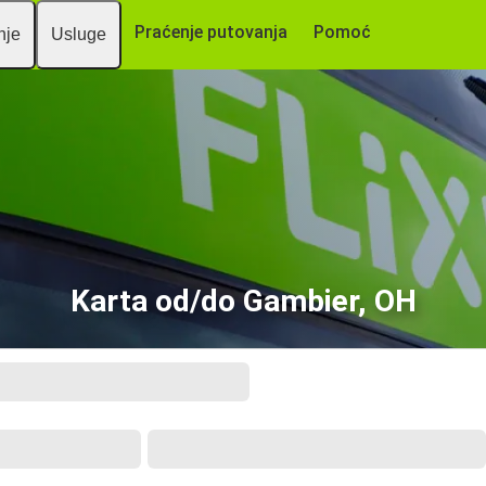
Praćenje putovanja
Pomoć
nje
Usluge
Karta od/do Gambier, OH