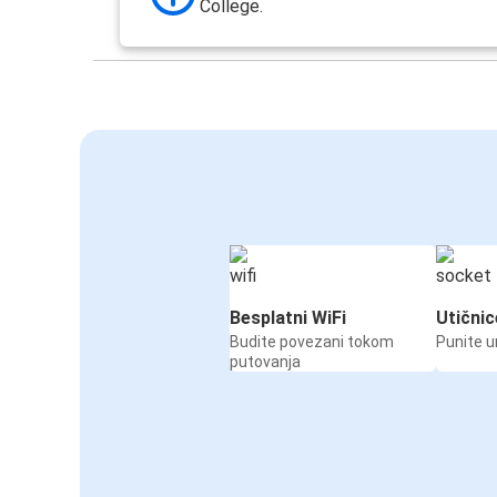
College.
Besplatni WiFi
Utičnic
Budite povezani tokom
Punite u
putovanja