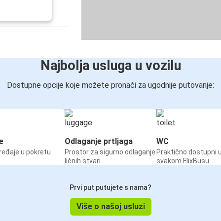
Najbolja usluga u vozilu
Dostupne opcije koje možete pronaći za ugodnije putovanje:
e
Odlaganje prtljaga
WC
ređaje u pokretu
Prostor za sigurno odlaganje
Praktično dostupni 
ličnih stvari
svakom FlixBusu
Prvi put putujete s nama?
Više o našoj usluzi