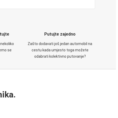
utujte
Putujte zajedno
 nekoliko
Zašto dodavati još jedan automobil na
ćemo se
cestu kada umjesto toga možete
odabrati kolektivno putovanje?
ika.