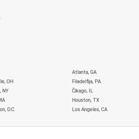
Atlanta, GA
le, OH
Filadelfija, PA
, NY
Čikago, IL
MA
Houston, TX
n, D.C.
Los Angeles, CA