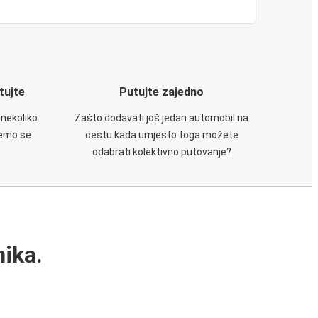
utujte
Putujte zajedno
 nekoliko
Zašto dodavati još jedan automobil na
ćemo se
cestu kada umjesto toga možete
odabrati kolektivno putovanje?
ika.