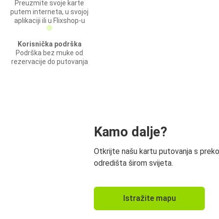
Preuzmite svoje karte
putem interneta, u svojoj
aplikaciji ili u Flixshop-u
Korisnička podrška
Podrška bez muke od
rezervacije do putovanja
Kamo dalje?
Otkrijte našu kartu putovanja s prek
odredišta širom svijeta.
Istražite mapu