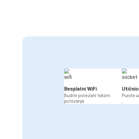
Besplatni WiFi
Utičnic
Budite povezani tokom
Punite u
putovanja