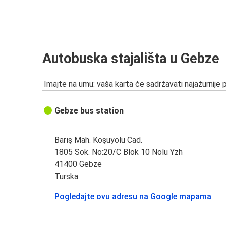
Autobuska stajališta u Gebze
Imajte na umu: vaša karta će sadržavati najažurnije 
Gebze bus station
Barış Mah. Koşuyolu Cad.
1805 Sok. No:20/C Blok 10 Nolu Yzh
41400 Gebze
Turska
Pogledajte ovu adresu na Google mapama