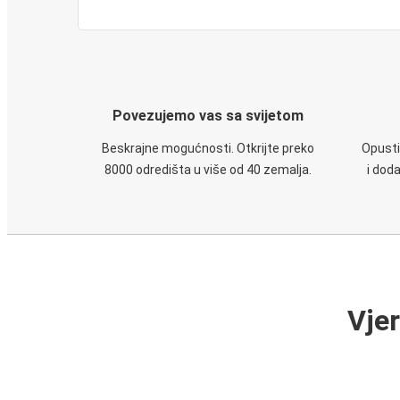
Povezujemo vas sa svijetom
Beskrajne mogućnosti. Otkrijte preko
Opusti
8000 odredišta u više od 40 zemalja.
i dod
Vje