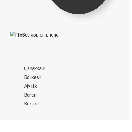
Çanakkale
Balikesir
Ajvalik
Bartın
Kocaeli