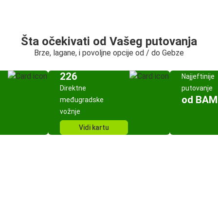
Šta očekivati od Vašeg putovanja
Brze, lagane, i povoljne opcije od / do Gebze
226
Najjeftinije
Direktne
putovanje
od BAM
međugradske
vožnje
Vidi kartu