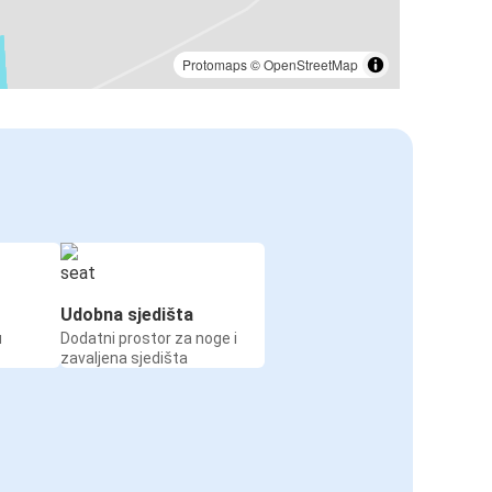
Protomaps
©
OpenStreetMap
Udobna sjedišta
u
Dodatni prostor za noge i
zavaljena sjedišta