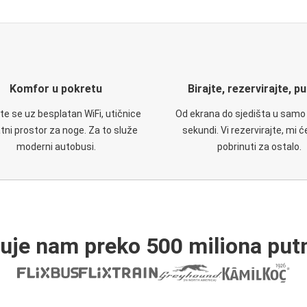
Komfor u pokretu
Birajte, rezervirajte, p
te se uz besplatan WiFi, utičnice
Od ekrana do sjedišta u samo
atni prostor za noge. Za to služe
sekundi. Vi rezervirajte, mi 
moderni autobusi.
pobrinuti za ostalo.
ruje nam preko 500 miliona putn