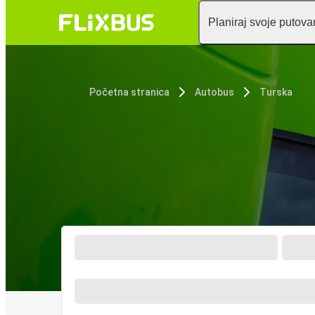
Planiraj svoje putova
Početna stranica
Autobus
Turska