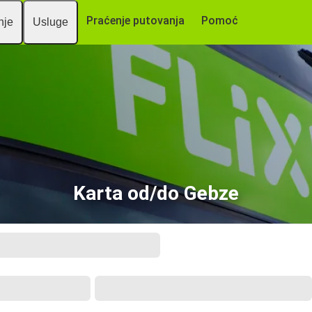
Praćenje putovanja
Pomoć
nje
Usluge
Karta od/do Gebze