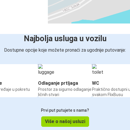
Najbolja usluga u vozilu
Dostupne opcije koje možete pronaći za ugodnije putovanje:
e
Odlaganje prtljaga
WC
ređaje u pokretu
Prostor za sigurno odlaganje
Praktično dostupni 
ličnih stvari
svakom FlixBusu
Prvi put putujete s nama?
Više o našoj usluzi