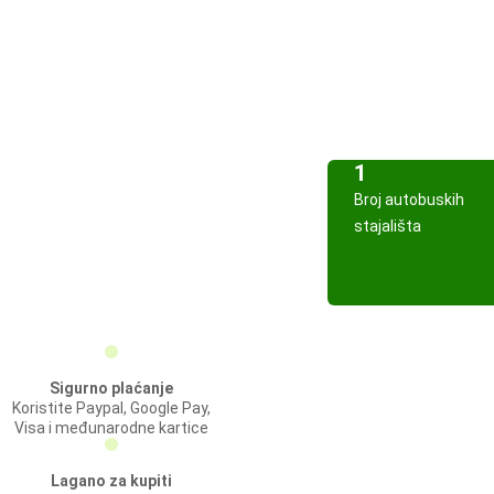
1
Broj autobuskih
stajališta
Sigurno plaćanje
Koristite Paypal, Google Pay,
Visa i međunarodne kartice
Lagano za kupiti