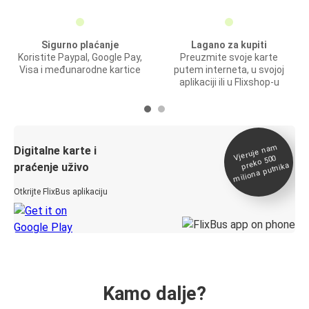
Sigurno plaćanje
Lagano za kupiti
Koristite Paypal, Google Pay,
Preuzmite svoje karte
Visa i međunarodne kartice
putem interneta, u svojoj
aplikaciji ili u Flixshop-u
Vjeruje na
m
Digitalne karte i
preko 500
miliona putnika
praćenje uživo
Otkrijte FlixBus aplikaciju
Kamo dalje?