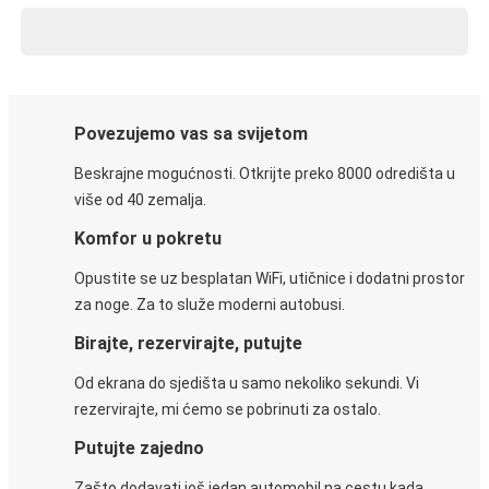
Povezujemo vas sa svijetom
Beskrajne mogućnosti. Otkrijte preko 8000 odredišta u
više od 40 zemalja.
Komfor u pokretu
Opustite se uz besplatan WiFi, utičnice i dodatni prostor
za noge. Za to služe moderni autobusi.
Birajte, rezervirajte, putujte
Od ekrana do sjedišta u samo nekoliko sekundi. Vi
rezervirajte, mi ćemo se pobrinuti za ostalo.
Putujte zajedno
Zašto dodavati još jedan automobil na cestu kada