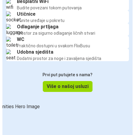
Besplatni WiFi
Budite povezani tokom putovanja
Utičnice
Punite uređaje u pokretu
Odlaganje prtljaga
Prostor za sigurno odlaganje ličnih stvari
WC
Praktično dostupni u svakom FlixBusu
Udobna sjedišta
Dodatni prostor za noge i zavaljena sjedišta
Prvi put putujete s nama?
Više o našoj usluzi