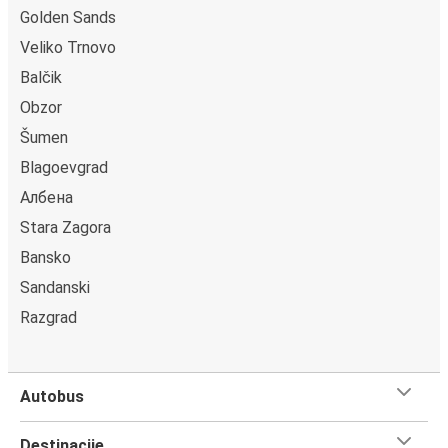
Golden Sands
Veliko Trnovo
Balčik
Obzor
Šumen
Blagoevgrad
Албена
Stara Zagora
Bansko
Sandanski
Razgrad
Autobus
Destinacije