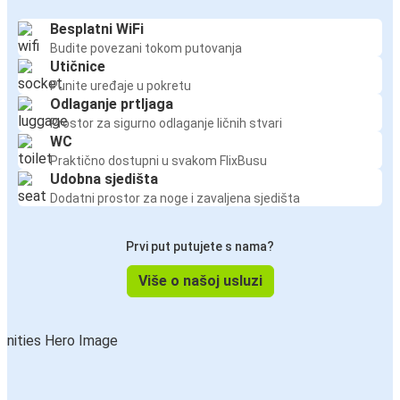
Besplatni WiFi
Budite povezani tokom putovanja
Utičnice
Punite uređaje u pokretu
Odlaganje prtljaga
Prostor za sigurno odlaganje ličnih stvari
WC
Praktično dostupni u svakom FlixBusu
Udobna sjedišta
Dodatni prostor za noge i zavaljena sjedišta
Prvi put putujete s nama?
Više o našoj usluzi