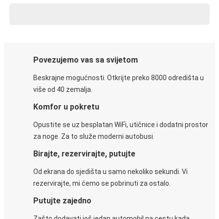
Povezujemo vas sa svijetom
Beskrajne mogućnosti. Otkrijte preko 8000 odredišta u
više od 40 zemalja.
Komfor u pokretu
Opustite se uz besplatan WiFi, utičnice i dodatni prostor
za noge. Za to služe moderni autobusi.
Birajte, rezervirajte, putujte
Od ekrana do sjedišta u samo nekoliko sekundi. Vi
rezervirajte, mi ćemo se pobrinuti za ostalo.
Putujte zajedno
Zašto dodavati još jedan automobil na cestu kada