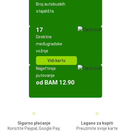
Broj autobuskih
stajališta
17
Direktne
međugradske
vožnje
Vidi kartu
Najjeftinije
putovanje
od BAM 12.90
Sigurno plaćanje
Lagano za kupiti
Koristite Paypal, Google Pay,
Preuzmite svoje karte