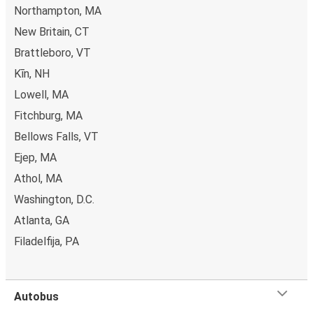
Northampton, MA
New Britain, CT
Brattleboro, VT
Kīn, NH
Lowell, MA
Fitchburg, MA
Bellows Falls, VT
Ејер, MA
Athol, MA
Washington, D.C.
Atlanta, GA
Filadelfija, PA
Autobus