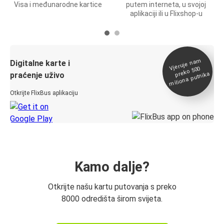
Visa i međunarodne kartice
putem interneta, u svojoj
aplikaciji ili u Flixshop-u
Vjeruje na
m
Digitalne karte i
preko 500
miliona putnika
praćenje uživo
Otkrijte FlixBus aplikaciju
Kamo dalje?
Otkrijte našu kartu putovanja s preko
8000 odredišta širom svijeta.