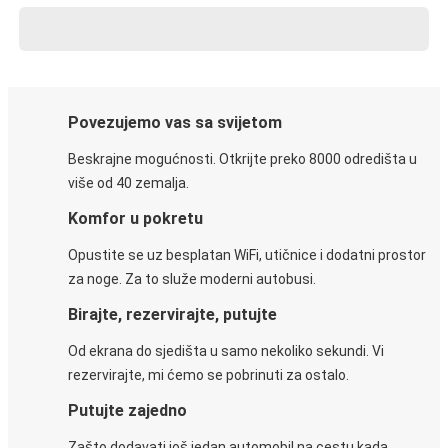
Povezujemo vas sa svijetom
Beskrajne mogućnosti. Otkrijte preko 8000 odredišta u
više od 40 zemalja.
Komfor u pokretu
Opustite se uz besplatan WiFi, utičnice i dodatni prostor
za noge. Za to služe moderni autobusi.
Birajte, rezervirajte, putujte
Od ekrana do sjedišta u samo nekoliko sekundi. Vi
rezervirajte, mi ćemo se pobrinuti za ostalo.
Putujte zajedno
Zašto dodavati još jedan automobil na cestu kada