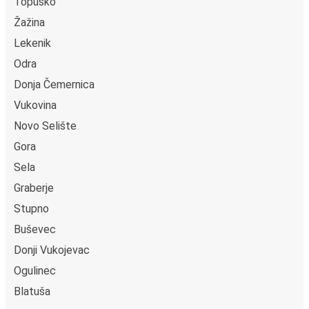
Topusko
Žažina
Lekenik
Odra
Donja Čemernica
Vukovina
Novo Selište
Gora
Sela
Graberje
Stupno
Buševec
Donji Vukojevac
Ogulinec
Blatuša