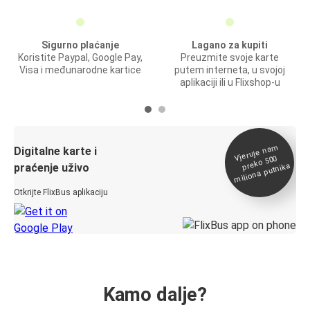
Sigurno plaćanje
Lagano za kupiti
Koristite Paypal, Google Pay,
Preuzmite svoje karte
Visa i međunarodne kartice
putem interneta, u svojoj
aplikaciji ili u Flixshop-u
Vjeruje na
m
Digitalne karte i
preko 500
miliona putnika
praćenje uživo
Otkrijte FlixBus aplikaciju
Kamo dalje?