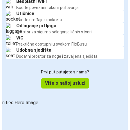
Besplatni WiFi
Budite povezani tokom putovanja
Utičnice
Punite uređaje u pokretu
Odlaganje prtljaga
Prostor za sigurno odlaganje ličnih stvari
WC
Praktično dostupni u svakom FlixBusu
Udobna sjedišta
Dodatni prostor za noge i zavaljena sjedišta
Prvi put putujete s nama?
Više o našoj usluzi