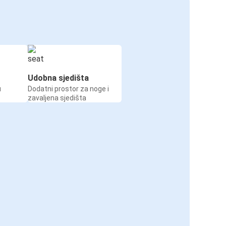
Udobna sjedišta
u
Dodatni prostor za noge i
zavaljena sjedišta