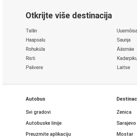
Otkrijte više destinacija
Tallin
Uuemõis
Haapsalu
Saunja
Rohuküla
Ääsmäe
Risti
Kadarpik
Palivere
Laitse
Autobus
Destinac
Svi gradovi
Zenica
Autobuske linije
Sarajevo
Preuzmite aplikaciju
Mostar