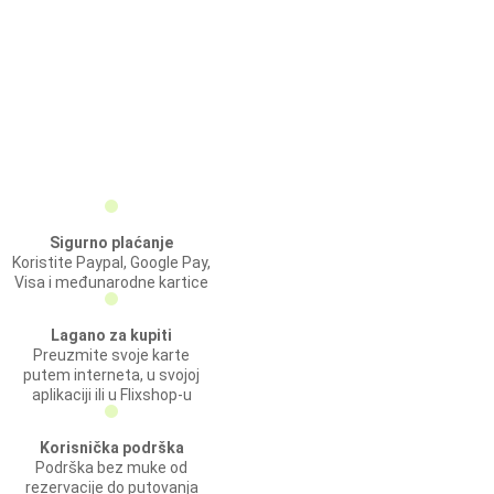
Sigurno plaćanje
Koristite Paypal, Google Pay,
Visa i međunarodne kartice
Lagano za kupiti
Preuzmite svoje karte
putem interneta, u svojoj
aplikaciji ili u Flixshop-u
Korisnička podrška
Podrška bez muke od
rezervacije do putovanja