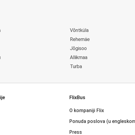
a
Võntküla
Rehemäe
Jõgisoo
u
Allikmaa
Turba
ije
FlixBus
O kompaniji Flix
Ponuda poslova (u englesko
Press