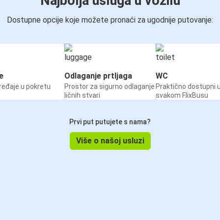
Najbolja usluga u vozilu
Dostupne opcije koje možete pronaći za ugodnije putovanje:
e
Odlaganje prtljaga
WC
ređaje u pokretu
Prostor za sigurno odlaganje
Praktično dostupni 
ličnih stvari
svakom FlixBusu
Prvi put putujete s nama?
Više o našoj usluzi