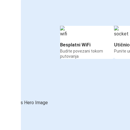
Besplatni WiFi
Utičnic
Budite povezani tokom
Punite u
putovanja