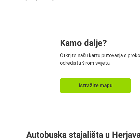
Kamo dalje?
Otkrijte našu kartu putovanja s prek
odredišta širom svijeta.
Istražite mapu
Autobuska stajališta u Herjav