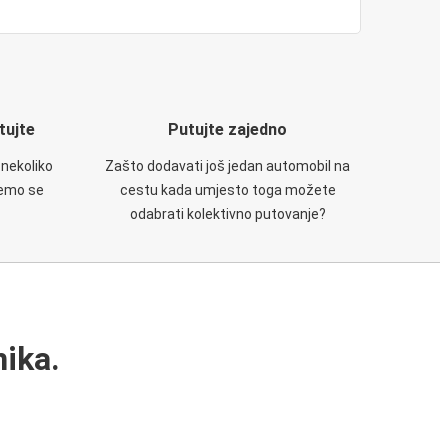
utujte
Putujte zajedno
 nekoliko
Zašto dodavati još jedan automobil na
ćemo se
cestu kada umjesto toga možete
odabrati kolektivno putovanje?
ika.