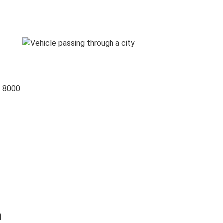
o 8000
a