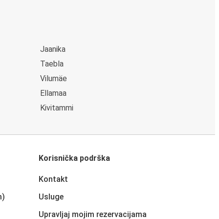
Jaanika
Taebla
Vilumäe
Ellamaa
Kivitammi
Korisnička podrška
Kontakt
m)
Usluge
Upravljaj mojim rezervacijama