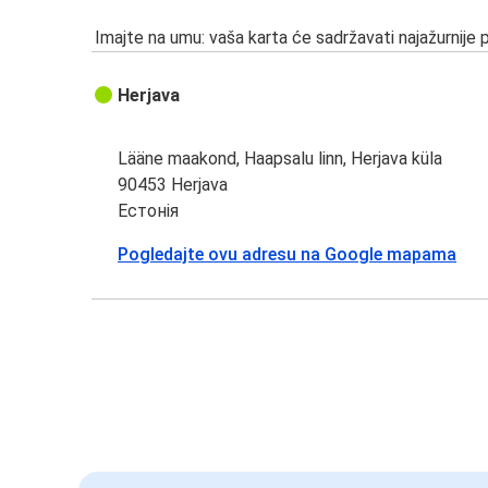
Imajte na umu: vaša karta će sadržavati najažurnije 
Herjava
Lääne maakond, Haapsalu linn, Herjava küla
90453 Herjava
Естонія
Pogledajte ovu adresu na Google mapama