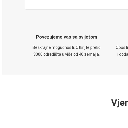
Povezujemo vas sa svijetom
Beskrajne mogućnosti. Otkrijte preko
Opusti
8000 odredišta u više od 40 zemalja.
i dod
Vje