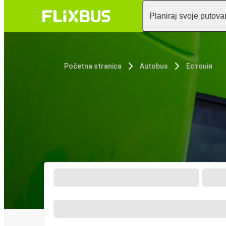
Planiraj svoje putova
Početna stranica
Autobus
Естонія