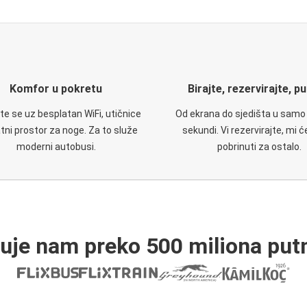
Komfor u pokretu
Birajte, rezervirajte, p
te se uz besplatan WiFi, utičnice
Od ekrana do sjedišta u samo
atni prostor za noge. Za to služe
sekundi. Vi rezervirajte, mi 
moderni autobusi.
pobrinuti za ostalo.
ruje nam preko 500 miliona putn