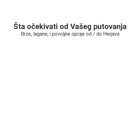
Šta očekivati od Vašeg putovanja
Brze, lagane, i povoljne opcije od / do Herjava