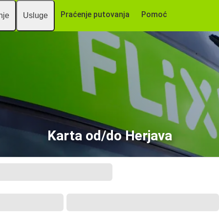
Praćenje putovanja
Pomoć
nje
Usluge
Karta od/do Herjava