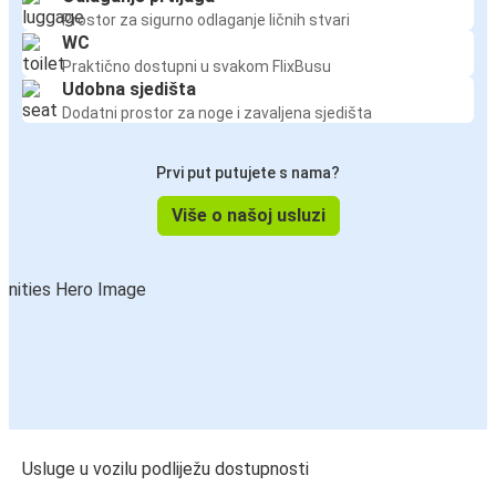
Prostor za sigurno odlaganje ličnih stvari
WC
Praktično dostupni u svakom FlixBusu
Udobna sjedišta
Dodatni prostor za noge i zavaljena sjedišta
Prvi put putujete s nama?
Više o našoj usluzi
Usluge u vozilu podliježu dostupnosti