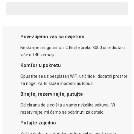
Povezujemo vas sa svijetom
Beskrajne mogućnosti. Otkrijte preko 8000 odredišta u
više od 40 zemalja.
Komfor u pokretu
Opustite se uz besplatan WiFi, utičnice i dodatni prostor
za noge. Za to služe moderni autobusi.
Birajte, rezervirajte, putujte
Od ekrana do sjedišta u samo nekoliko sekundi. Vi
rezervirajte, mi ćemo se pobrinuti za ostalo.
Putujte zajedno
Zašto dodavati još jedan automobil na cestu kada