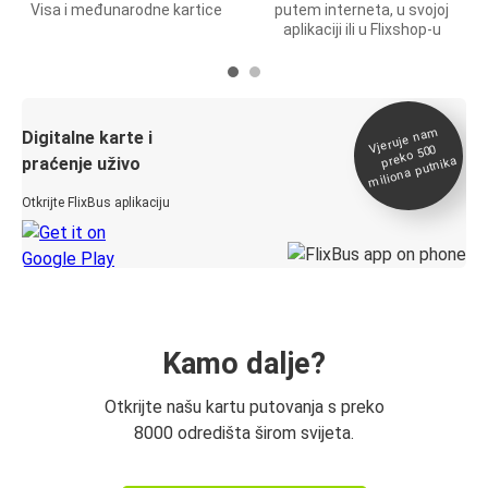
Visa i međunarodne kartice
putem interneta, u svojoj
aplikaciji ili u Flixshop-u
Vjeruje na
m
Digitalne karte i
preko 500
miliona putnika
praćenje uživo
Otkrijte FlixBus aplikaciju
Kamo dalje?
Otkrijte našu kartu putovanja s preko
8000 odredišta širom svijeta.