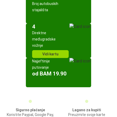
Broj autobuskih
stajališta
4
Direktne
međugradske
vožnje
Vidi kartu
Najjeftinije
putovanje
od BAM 19.90
Sigurno plaćanje
Lagano za kupiti
Koristite Paypal, Google Pay,
Preuzmite svoje karte