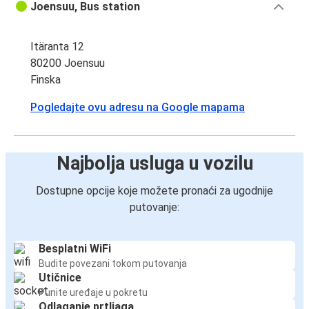
Joensuu, Bus station
Itäranta 12
80200 Joensuu
Finska
Pogledajte ovu adresu na Google mapama
Najbolja usluga u vozilu
Dostupne opcije koje možete pronaći za ugodnije
putovanje:
Besplatni WiFi
Budite povezani tokom putovanja
Utičnice
Punite uređaje u pokretu
Odlaganje prtljaga