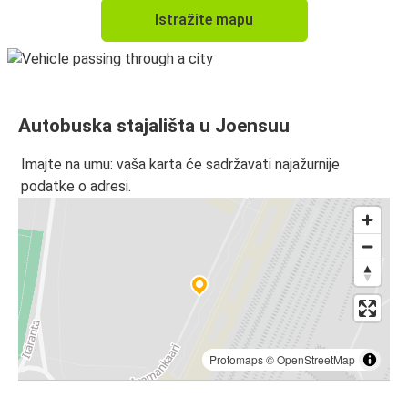
Istražite mapu
Autobuska stajališta u Joensuu
Imajte na umu: vaša karta će sadržavati najažurnije
podatke o adresi.
Protomaps
©
OpenStreetMap