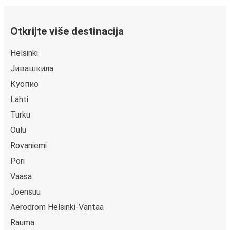
Otkrijte više destinacija
Helsinki
Јивашкила
Куопио
Lahti
Turku
Oulu
Rovaniemi
Pori
Vaasa
Joensuu
Aerodrom Helsinki-Vantaa
Rauma