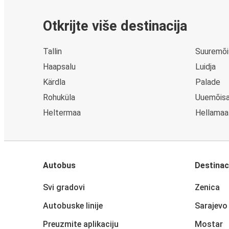
Otkrijte više destinacija
Tallin
Suuremõi
Haapsalu
Luidja
Kärdla
Palade
Rohuküla
Uuemõis
Heltermaa
Hellamaa
Autobus
Destinac
Svi gradovi
Zenica
Autobuske linije
Sarajevo
Preuzmite aplikaciju
Mostar