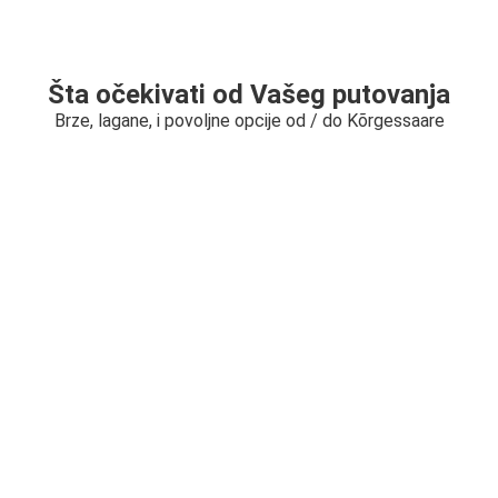
Šta očekivati od Vašeg putovanja
Brze, lagane, i povoljne opcije od / do Kõrgessaare