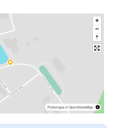
Protomaps
©
OpenStreetMap