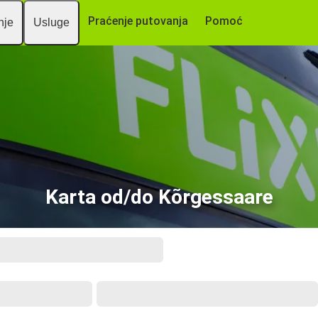
Praćenje putovanja
Pomoć
nje
Usluge
Karta od/do Kõrgessaare