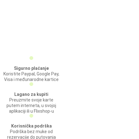
Sigurno plaćanje
Koristite Paypal, Google Pay,
Visa i međunarodne kartice
Lagano za kupiti
Preuzmite svoje karte
putem interneta, u svojoj
aplikaciji ili u Flixshop-u
Korisnička podrška
Podrška bez muke od
rezervacije do putovanja