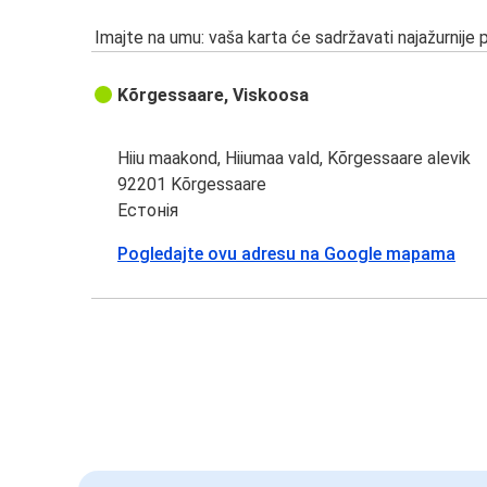
Imajte na umu: vaša karta će sadržavati najažurnije 
Kõrgessaare, Viskoosa
Hiiu maakond, Hiiumaa vald, Kõrgessaare alevik
92201 Kõrgessaare
Естонія
Pogledajte ovu adresu na Google mapama