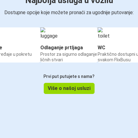
Najbolja usluga u vozilu
Dostupne opcije koje možete pronaći za ugodnije putovanje:
e
Odlaganje prtljaga
WC
ređaje u pokretu
Prostor za sigurno odlaganje
Praktično dostupni 
ličnih stvari
svakom FlixBusu
Prvi put putujete s nama?
Više o našoj usluzi