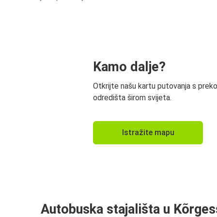
Kamo dalje?
Otkrijte našu kartu putovanja s prek
odredišta širom svijeta.
Istražite mapu
Autobuska stajališta u Kõrge