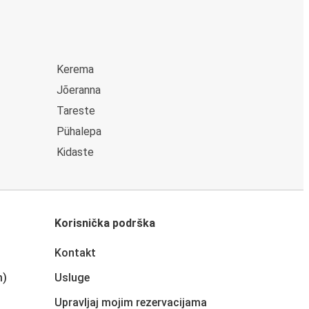
Kerema
Jõeranna
Tareste
Pühalepa
Kidaste
Korisnička podrška
Kontakt
m)
Usluge
Upravljaj mojim rezervacijama