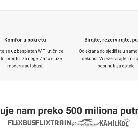
Komfor u pokretu
Birajte, rezervirajte, p
te se uz besplatan WiFi, utičnice
Od ekrana do sjedišta u samo
atni prostor za noge. Za to služe
sekundi. Vi rezervirajte, mi 
moderni autobusi.
pobrinuti za ostalo.
ruje nam preko 500 miliona putn