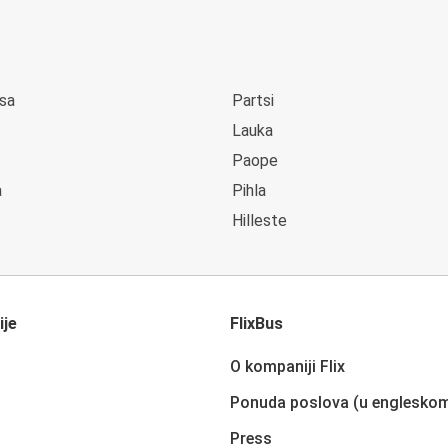
sa
Partsi
Lauka
Paope
a
Pihla
Hilleste
ije
FlixBus
O kompaniji Flix
Ponuda poslova (u englesko
Press