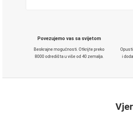
Povezujemo vas sa svijetom
Beskrajne mogućnosti. Otkrijte preko
Opusti
8000 odredišta u više od 40 zemalja.
i dod
Vje