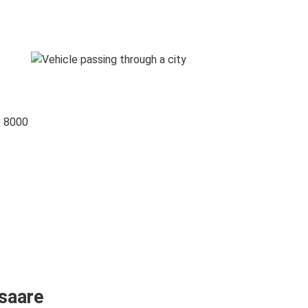
o 8000
ssaare