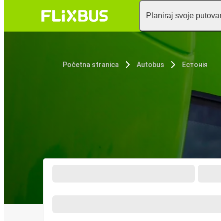
Planiraj svoje putova
Početna stranica
Autobus
Естонія