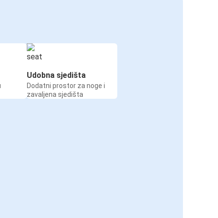
Udobna sjedišta
u
Dodatni prostor za noge i
zavaljena sjedišta