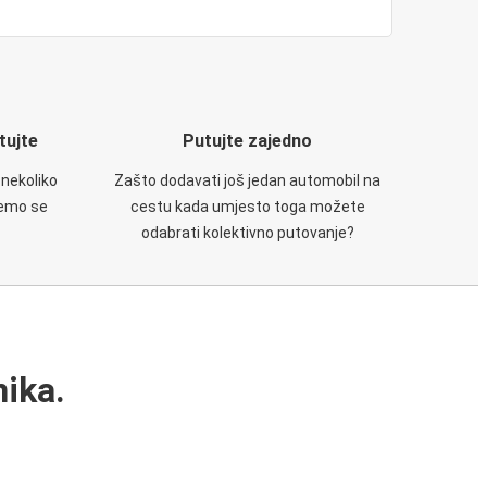
utujte
Putujte zajedno
 nekoliko
Zašto dodavati još jedan automobil na
ćemo se
cestu kada umjesto toga možete
odabrati kolektivno putovanje?
ika.