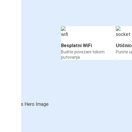
Besplatni WiFi
Utičnic
Budite povezani tokom
Punite u
putovanja