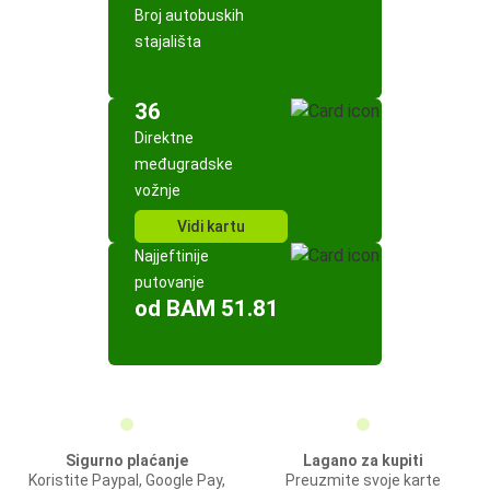
Broj autobuskih
stajališta
36
Direktne
međugradske
vožnje
Vidi kartu
Najjeftinije
putovanje
od BAM 51.81
Sigurno plaćanje
Lagano za kupiti
Koristite Paypal, Google Pay,
Preuzmite svoje karte