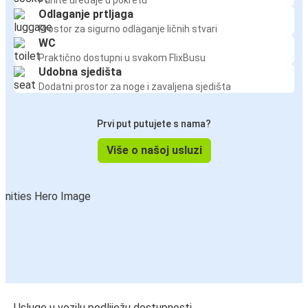
Odlaganje prtljaga
Prostor za sigurno odlaganje ličnih stvari
WC
Praktično dostupni u svakom FlixBusu
Udobna sjedišta
Dodatni prostor za noge i zavaljena sjedišta
Prvi put putujete s nama?
Više o našoj usluzi
Usluge u vozilu podliježu dostupnosti