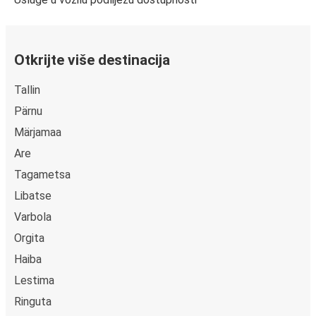
Otkrijte više destinacija
Tallin
Pärnu
Märjamaa
Are
Tagametsa
Libatse
Varbola
Orgita
Haiba
Lestima
Ringuta