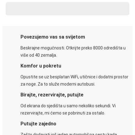
Povezujemo vas sa svijetom
Beskrajne mogućnosti. Otkrijte preko 8000 odredišta u
više od 40 zemalja.
Komfor u pokretu
Opustite se uz besplatan WiFi, utičnice i dodatni prostor
za noge. Za to služe moderni autobusi.
Birajte, rezervirajte, putujte
Od ekrana do sjedišta u samo nekoliko sekundi. Vi
rezervirajte, mi ćemo se pobrinuti za ostalo.
Putujte zajedno
Zašto dodavati još jedan automobil na cestu kada