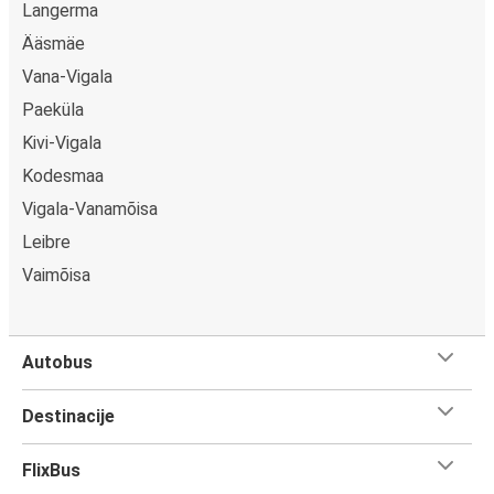
Langerma
Ääsmäe
Vana-Vigala
Paeküla
Kivi-Vigala
Kodesmaa
Vigala-Vanamõisa
Leibre
Vaimõisa
Autobus
Destinacije
FlixBus