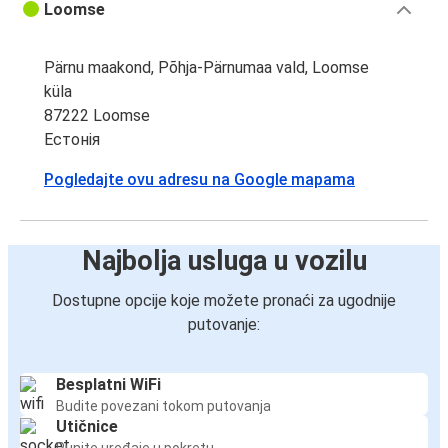
Loomse
Pärnu maakond, Põhja-Pärnumaa vald, Loomse
küla
87222 Loomse
Естонія
Pogledajte ovu adresu na Google mapama
Najbolja usluga u vozilu
Dostupne opcije koje možete pronaći za ugodnije
putovanje:
Besplatni WiFi
Budite povezani tokom putovanja
Utičnice
Punite uređaje u pokretu