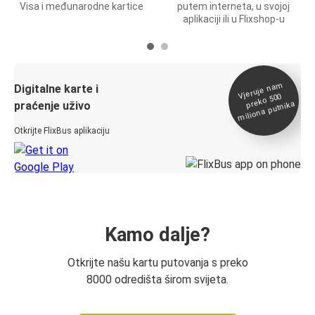
Visa i međunarodne kartice
putem interneta, u svojoj
aplikaciji ili u Flixshop-u
Vjeruje na
m
Digitalne karte i
preko 500
miliona putnika
praćenje uživo
Otkrijte FlixBus aplikaciju
Kamo dalje?
Otkrijte našu kartu putovanja s preko
8000 odredišta širom svijeta.