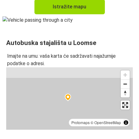
Istražite mapu
Autobuska stajališta u Loomse
Imajte na umu: vaša karta će sadržavati najažurnije
podatke o adresi.
Protomaps
©
OpenStreetMap