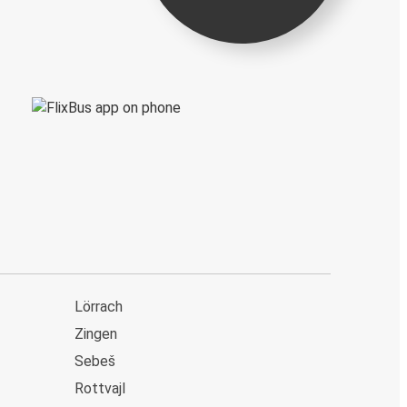
Lörrach
Zingen
Sebeš
Rottvajl