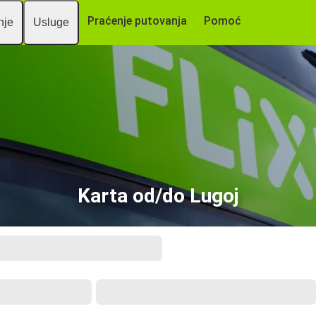
Praćenje putovanja
Pomoć
nje
Usluge
Karta od/do Lugoj