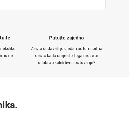
utujte
Putujte zajedno
 nekoliko
Zašto dodavati još jedan automobil na
ćemo se
cestu kada umjesto toga možete
odabrati kolektivno putovanje?
ika.