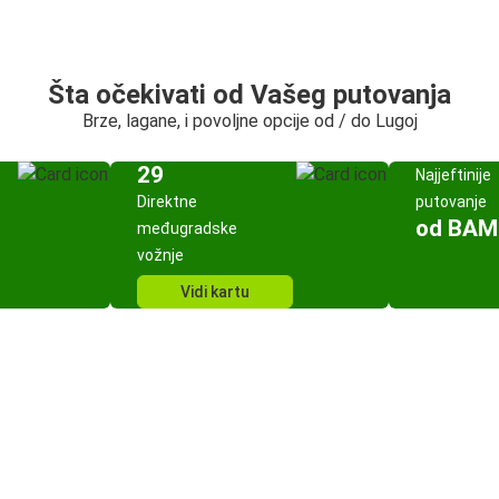
Šta očekivati od Vašeg putovanja
Brze, lagane, i povoljne opcije od / do Lugoj
29
Najjeftinije
Direktne
putovanje
od BAM
međugradske
vožnje
Vidi kartu