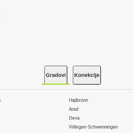
Gradovi
Konekcije
a
Hajlbronn
Arad
Deva
Villingen-Schwenningen