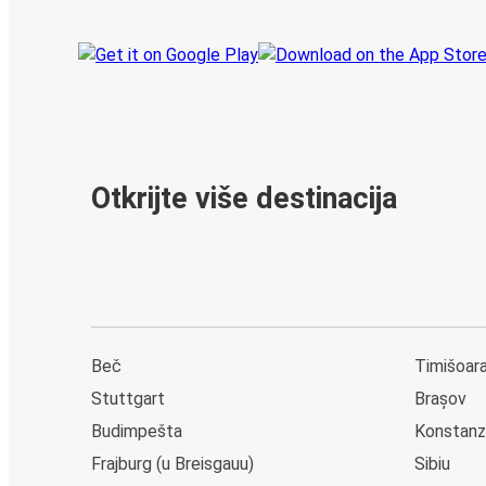
Otkrijte više destinacija
Beč
Timišoar
Stuttgart
Brașov
Budimpešta
Konstanz
Frajburg (u Breisgauu)
Sibiu