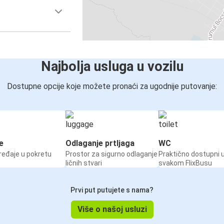
Najbolja usluga u vozilu
Dostupne opcije koje možete pronaći za ugodnije putovanje:
e
Odlaganje prtljaga
WC
ređaje u pokretu
Prostor za sigurno odlaganje
Praktično dostupni 
ličnih stvari
svakom FlixBusu
Prvi put putujete s nama?
Više o našoj usluzi