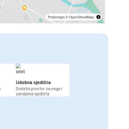
Protomaps
©
OpenStreetMap
Udobna sjedišta
u
Dodatni prostor za noge i
zavaljena sjedišta