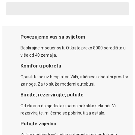
Povezujemo vas sa svijetom
Beskrajne mogućnosti. Otkrijte preko 8000 odredišta u
više od 40 zemalja.
Komfor u pokretu
Opustite se uz besplatan WiFi, utičnice i dodatni prostor
za noge. Za to služe moderni autobusi.
Birajte, rezervirajte, putujte
Od ekrana do sjedišta u samo nekoliko sekundi. Vi
rezervirajte, mi ćemo se pobrinuti za ostalo.
Putujte zajedno
Zašto dodavati još jedan automobil na cestu kada