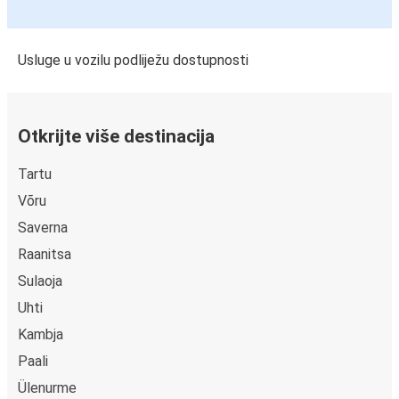
Usluge u vozilu podliježu dostupnosti
Otkrijte više destinacija
Tartu
Võru
Saverna
Raanitsa
Sulaoja
Uhti
Kambja
Paali
Ülenurme