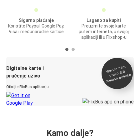
Sigurno plaćanje
Lagano za kupiti
Koristite Paypal, Google Pay,
Preuzmite svoje karte
Visa i međunarodne kartice
putem interneta, u svojoj
aplikaciji ili u Flixshop-u
Vjeruje na
m
Digitalne karte i
preko 500
miliona putnika
praćenje uživo
Otkrijte FlixBus aplikaciju
Kamo dalje?