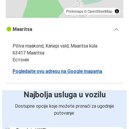
Protomaps
©
OpenStreetMap
Maaritsa
Põlva maakond, Kanepi vald, Maaritsa küla
63417 Maaritsa
Естонія
Pogledajte ovu adresu na Google mapama
Najbolja usluga u vozilu
Dostupne opcije koje možete pronaći za ugodnije
putovanje: