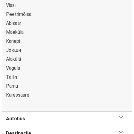
Vissi
Peetrimõisa
Abisaar
Mäekülä
Kanepi
Јокши
Alakülä
Vagula
Tallin
Pärnu
Kuressaare
Autobus
Destinacije