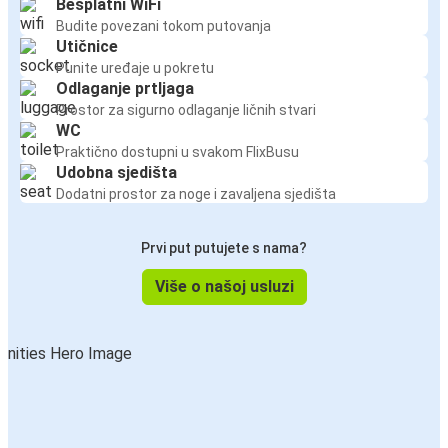
Besplatni WiFi
Budite povezani tokom putovanja
Utičnice
Punite uređaje u pokretu
Odlaganje prtljaga
Prostor za sigurno odlaganje ličnih stvari
WC
Praktično dostupni u svakom FlixBusu
Udobna sjedišta
Dodatni prostor za noge i zavaljena sjedišta
Prvi put putujete s nama?
Više o našoj usluzi