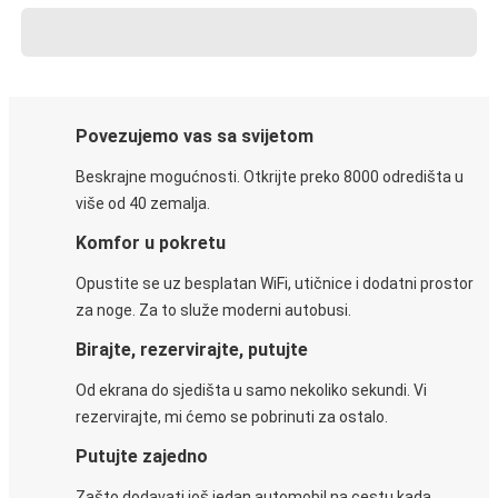
Povezujemo vas sa svijetom
Beskrajne mogućnosti. Otkrijte preko 8000 odredišta u
više od 40 zemalja.
Komfor u pokretu
Opustite se uz besplatan WiFi, utičnice i dodatni prostor
za noge. Za to služe moderni autobusi.
Birajte, rezervirajte, putujte
Od ekrana do sjedišta u samo nekoliko sekundi. Vi
rezervirajte, mi ćemo se pobrinuti za ostalo.
Putujte zajedno
Zašto dodavati još jedan automobil na cestu kada