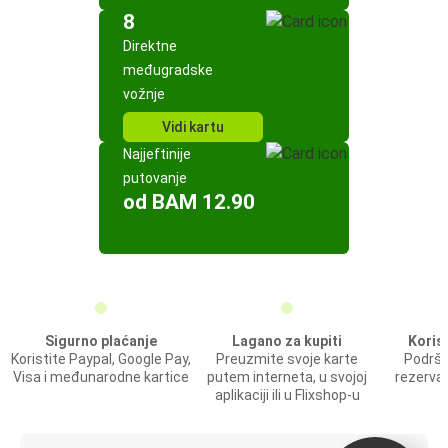
8
Direktne
međugradske
vožnje
Vidi kartu
Najjeftinije
putovanje
od BAM 12.90
Sigurno plaćanje
Lagano za kupiti
Koris
Koristite Paypal, Google Pay,
Preuzmite svoje karte
Podršk
Visa i međunarodne kartice
putem interneta, u svojoj
rezervac
aplikaciji ili u Flixshop-u