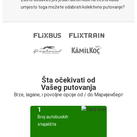
umjesto toga možete odabrati kolektivno putovanje?
Šta očekivati od
Vašeg putovanja
Brze, lagane, i povoljne opcije od / do Маријенберг
1
Broj autobuskih
stajališta