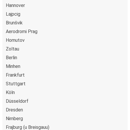
Hannover
Lajpcig
Brunšvik
Aerodromi Prag
Homutov
Zoltau
Berlin
Minhen
Frankfurt
Stuttgart
Köln
Düsseldorf
Dresden
Nirnberg
Frajburg (u Breisgauu)