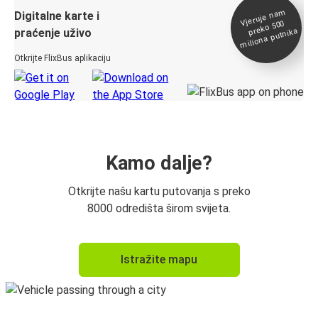
Vjeruje na
m
Digitalne karte i
preko 500
miliona putnika
praćenje uživo
Otkrijte FlixBus aplikaciju
Kamo dalje?
Otkrijte našu kartu putovanja s preko
8000 odredišta širom svijeta.
Istražite mapu