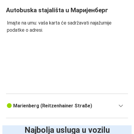
Autobuska stajališta u Маријенберг
Imajte na umu: vaša karta će sadržavati najažurnije
podatke o adresi.
Marienberg (Reitzenhainer Straße)
Najbolja usluga u vozilu