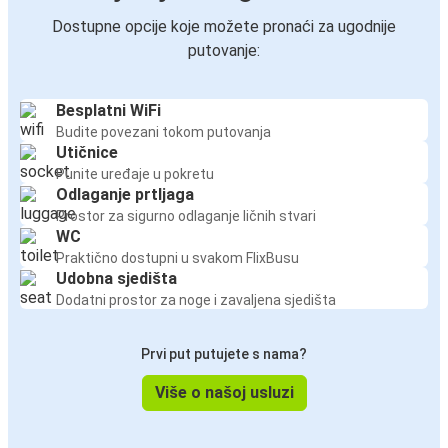
Dostupne opcije koje možete pronaći za ugodnije
putovanje:
Besplatni WiFi
Budite povezani tokom putovanja
Utičnice
Punite uređaje u pokretu
Odlaganje prtljaga
Prostor za sigurno odlaganje ličnih stvari
WC
Praktično dostupni u svakom FlixBusu
Udobna sjedišta
Dodatni prostor za noge i zavaljena sjedišta
Prvi put putujete s nama?
Više o našoj usluzi