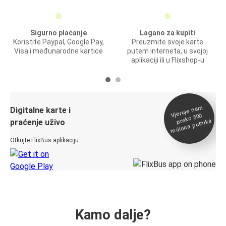
Sigurno plaćanje
Lagano za kupiti
Koristite Paypal, Google Pay,
Preuzmite svoje karte
Visa i međunarodne kartice
putem interneta, u svojoj
aplikaciji ili u Flixshop-u
Vjeruje na
m
Digitalne karte i
preko 500
miliona putnika
praćenje uživo
Otkrijte FlixBus aplikaciju
Kamo dalje?