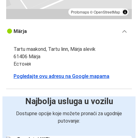
Protomaps
©
OpenStreetMap
Märja
Tartu maakond, Tartu linn, Märja alevik
61406 Märja
Естонія
Pogledajte ovu adresu na Google mapama
Najbolja usluga u vozilu
Dostupne opcije koje možete pronaći za ugodnije
putovanje: