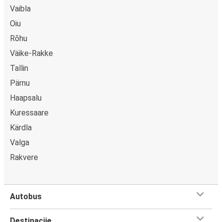
Vaibla
Oiu
Rõhu
Väike-Rakke
Tallin
Pärnu
Haapsalu
Kuressaare
Kärdla
Valga
Rakvere
Autobus
Destinacije