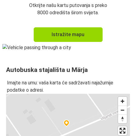
Otkrijte našu kartu putovanja s preko
8000 odredišta širom svijeta.
Istražite mapu
Autobuska stajališta u Märja
Imajte na umu: vaša karta će sadržavati najažurnije
podatke o adresi.