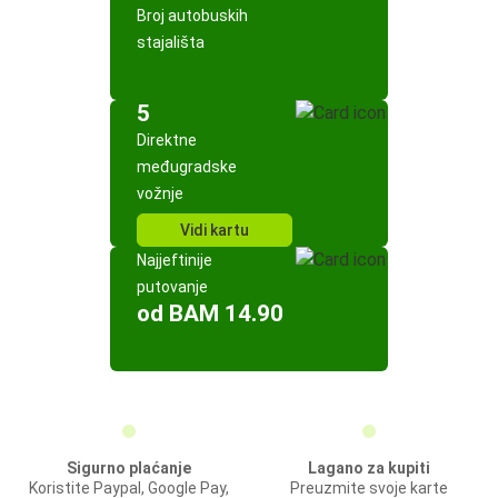
Broj autobuskih
stajališta
5
Direktne
međugradske
vožnje
Vidi kartu
Najjeftinije
putovanje
od BAM 14.90
Sigurno plaćanje
Lagano za kupiti
Koristite Paypal, Google Pay,
Preuzmite svoje karte