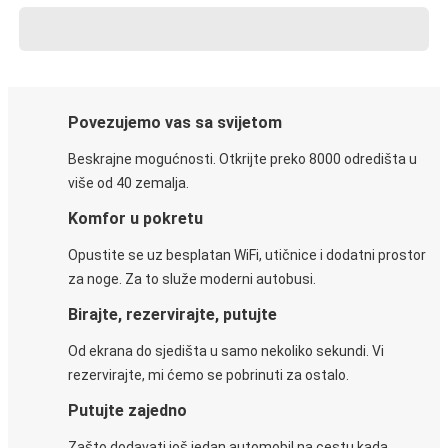
Povezujemo vas sa svijetom
Beskrajne mogućnosti. Otkrijte preko 8000 odredišta u
više od 40 zemalja.
Komfor u pokretu
Opustite se uz besplatan WiFi, utičnice i dodatni prostor
za noge. Za to služe moderni autobusi.
Birajte, rezervirajte, putujte
Od ekrana do sjedišta u samo nekoliko sekundi. Vi
rezervirajte, mi ćemo se pobrinuti za ostalo.
Putujte zajedno
Zašto dodavati još jedan automobil na cestu kada