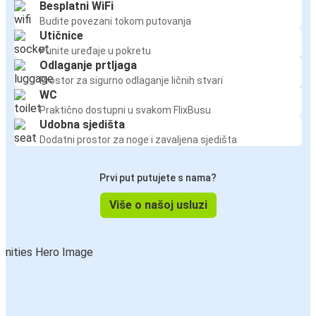
Besplatni WiFi
Budite povezani tokom putovanja
Utičnice
Punite uređaje u pokretu
Odlaganje prtljaga
Prostor za sigurno odlaganje ličnih stvari
WC
Praktično dostupni u svakom FlixBusu
Udobna sjedišta
Dodatni prostor za noge i zavaljena sjedišta
Prvi put putujete s nama?
Više o našoj usluzi