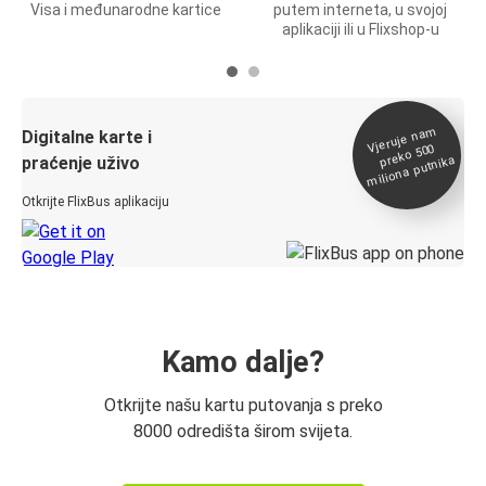
Visa i međunarodne kartice
putem interneta, u svojoj
aplikaciji ili u Flixshop-u
Vjeruje na
m
Digitalne karte i
preko 500
miliona putnika
praćenje uživo
Otkrijte FlixBus aplikaciju
Kamo dalje?
Otkrijte našu kartu putovanja s preko
8000 odredišta širom svijeta.