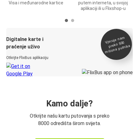
Visa i međunarodne kartice
putem interneta, u svojoj
aplikaciji ili u Flixshop-u
Vjeruje na
m
Digitalne karte i
preko 500
miliona putnika
praćenje uživo
Otkrijte FlixBus aplikaciju
Kamo dalje?
Otkrijte našu kartu putovanja s preko
8000 odredišta širom svijeta.