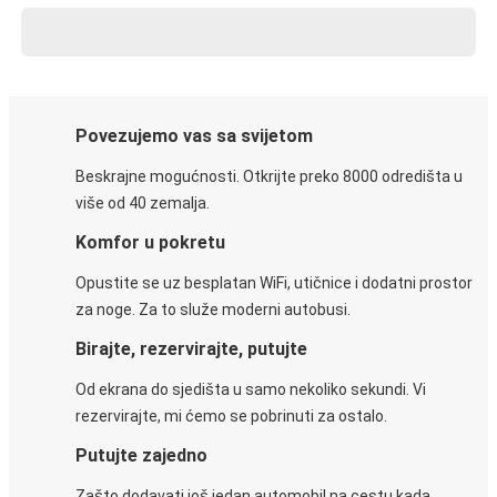
Povezujemo vas sa svijetom
Beskrajne mogućnosti. Otkrijte preko 8000 odredišta u
više od 40 zemalja.
Komfor u pokretu
Opustite se uz besplatan WiFi, utičnice i dodatni prostor
za noge. Za to služe moderni autobusi.
Birajte, rezervirajte, putujte
Od ekrana do sjedišta u samo nekoliko sekundi. Vi
rezervirajte, mi ćemo se pobrinuti za ostalo.
Putujte zajedno
Zašto dodavati još jedan automobil na cestu kada