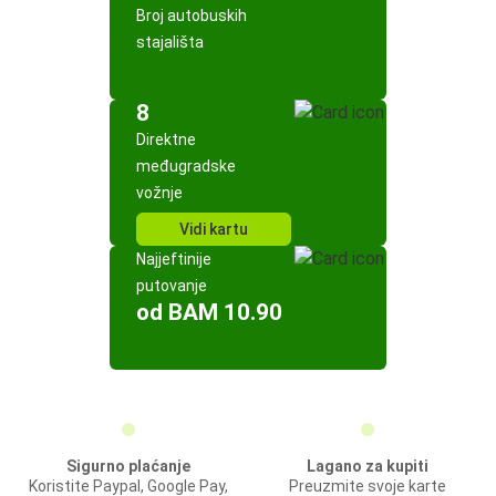
Broj autobuskih
stajališta
8
Direktne
međugradske
vožnje
Vidi kartu
Najjeftinije
putovanje
od BAM 10.90
Sigurno plaćanje
Lagano za kupiti
Koristite Paypal, Google Pay,
Preuzmite svoje karte