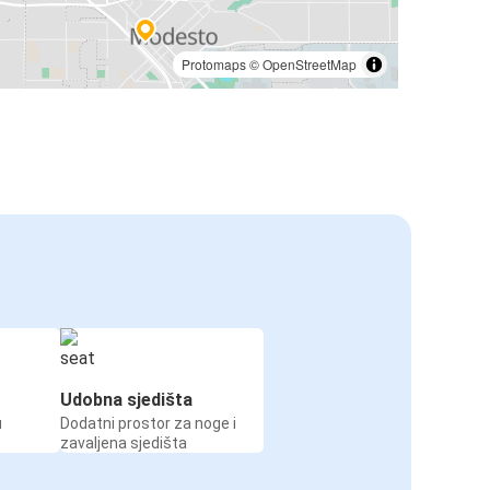
Protomaps
©
OpenStreetMap
Udobna sjedišta
u
Dodatni prostor za noge i
zavaljena sjedišta