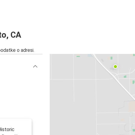
to, CA
podatke o adresi.
istoric