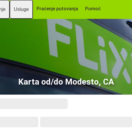
Praćenje putovanja
Pomoć
nje
Usluge
Karta od/do Modesto, CA