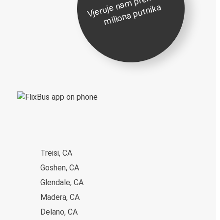
Vj
er
uj
n
a
m
pr
e
k
o
5
0
0
mili
o
n
a
p
ut
ni
k
e
a
Treisi, CA
Goshen, CA
Glendale, CA
Madera, CA
Delano, CA