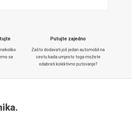
utujte
Putujte zajedno
 nekoliko
Zašto dodavati još jedan automobil na
ćemo se
cestu kada umjesto toga možete
odabrati kolektivno putovanje?
ika.