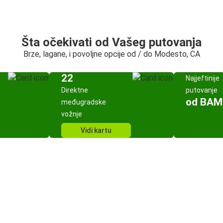
Šta očekivati od Vašeg putovanja
Brze, lagane, i povoljne opcije od / do Modesto, CA
22
Najjeftinije
Direktne
putovanje
od BAM
međugradske
vožnje
Vidi kartu