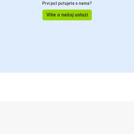
Prvi put putujete s nama?
Više o našoj usluzi