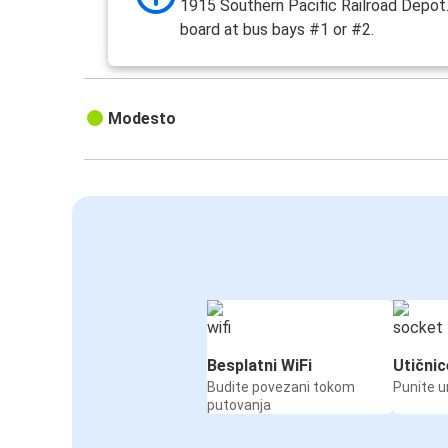
1915 Southern Pacific Railroad Depot.
board at bus bays #1 or #2.
Modesto
Besplatni WiFi
Utičnic
Budite povezani tokom
Punite u
putovanja