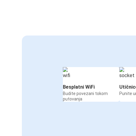
Besplatni WiFi
Utičnic
Budite povezani tokom
Punite u
putovanja