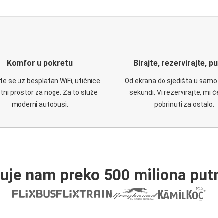
Komfor u pokretu
Birajte, rezervirajte, p
te se uz besplatan WiFi, utičnice
Od ekrana do sjedišta u samo
atni prostor za noge. Za to služe
sekundi. Vi rezervirajte, mi 
moderni autobusi.
pobrinuti za ostalo.
ruje nam preko 500 miliona putn