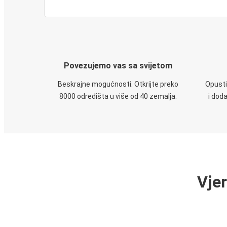
Povezujemo vas sa svijetom
Beskrajne mogućnosti. Otkrijte preko
Opusti
8000 odredišta u više od 40 zemalja.
i dod
Vje