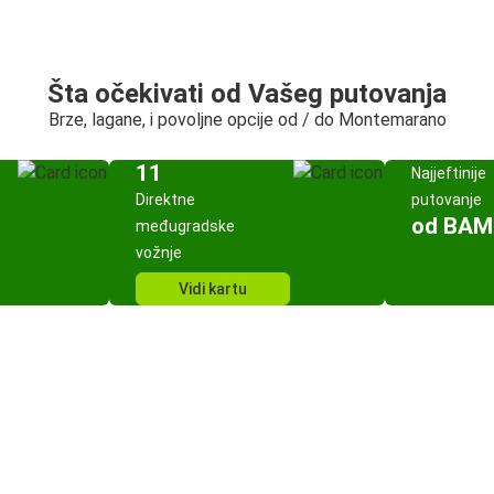
Šta očekivati od Vašeg putovanja
Brze, lagane, i povoljne opcije od / do Montemarano
11
Najjeftinije
Direktne
putovanje
od BAM
međugradske
vožnje
Vidi kartu