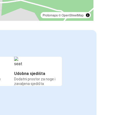
Protomaps
©
OpenStreetMap
Udobna sjedišta
u
Dodatni prostor za noge i
zavaljena sjedišta