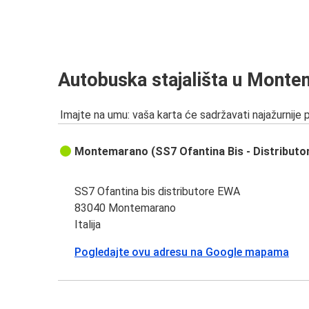
Autobuska stajališta u Mont
Imajte na umu: vaša karta će sadržavati najažurnije 
Montemarano (SS7 Ofantina Bis - Distributo
SS7 Ofantina bis distributore EWA
83040 Montemarano
Italija
Pogledajte ovu adresu na Google mapama