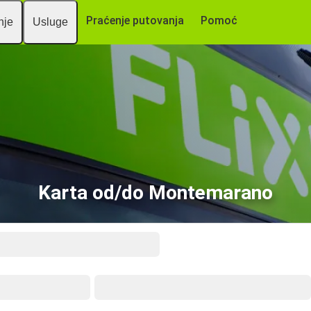
Praćenje putovanja
Pomoć
nje
Usluge
Karta od/do Montemarano