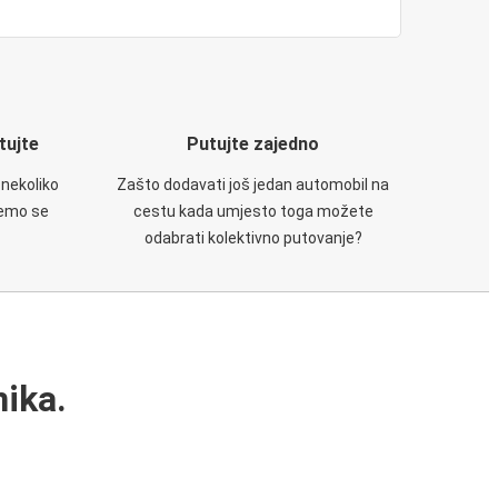
utujte
Putujte zajedno
 nekoliko
Zašto dodavati još jedan automobil na
ćemo se
cestu kada umjesto toga možete
odabrati kolektivno putovanje?
ika.