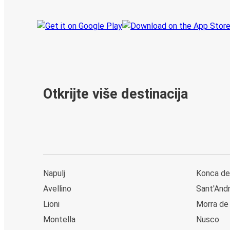
Otkrijte više destinacija
Napulj
Konca de
Avellino
Sant'And
Lioni
Morra de
Montella
Nusco