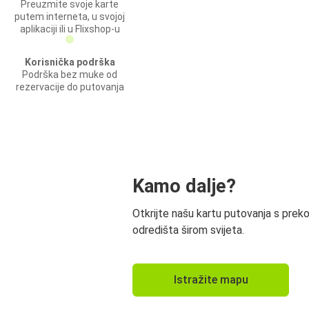
Preuzmite svoje karte
putem interneta, u svojoj
aplikaciji ili u Flixshop-u
Korisnička podrška
Podrška bez muke od
rezervacije do putovanja
Kamo dalje?
Otkrijte našu kartu putovanja s prek
odredišta širom svijeta.
Istražite mapu