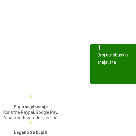
1
Broj autobuskih
stajališta
Sigurno plaćanje
Koristite Paypal, Google Pay,
Visa i međunarodne kartice
Lagano za kupiti