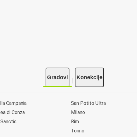
Gradovi
Konekcije
lla Campania
San Potito Ultra
rea di Conza
Milano
 Sanctis
Rim
Torino