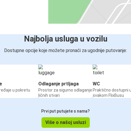
Najbolja usluga u vozilu
Dostupne opcije koje možete pronaći za ugodnije putovanje:
e
Odlaganje prtljaga
WC
ređaje u pokretu
Prostor za sigurno odlaganje
Praktično dostupni 
ličnih stvari
svakom FlixBusu
Prvi put putujete s nama?
Više o našoj usluzi