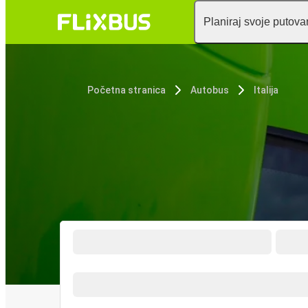
Planiraj svoje putova
Početna stranica
Autobus
Italija