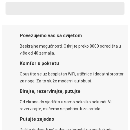
Povezujemo vas sa svijetom
Beskrajne mogućnosti. Otkrijte preko 8000 odredišta u
više od 40 zemalja.
Komfor u pokretu
Opustite se uz besplatan WiFi, utičnice i dodatni prostor
za noge. Za to služe moderni autobusi.
Birajte, rezervirajte, putujte
Od ekrana do sjedišta u samo nekoliko sekundi. Vi
rezervirajte, mi ćemo se pobrinuti za ostalo.
Putujte zajedno
Zašto dodavati još jedan automobil na cestu kada