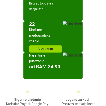
Broj autobuskih
stajališta
22
Direktne
međugradske
vožnje
Vidi kartu
Najjeftinije
putovanje
od BAM 34.90
Sigurno plaćanje
Lagano za kupiti
Koristite Paypal, Google Pay,
Preuzmite svoje karte