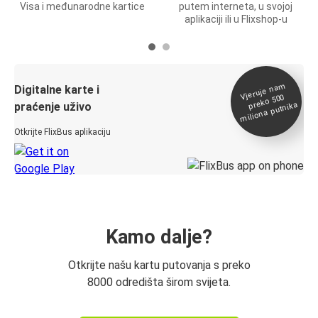
Visa i međunarodne kartice
putem interneta, u svojoj
aplikaciji ili u Flixshop-u
Vjeruje na
m
Digitalne karte i
preko 500
miliona putnika
praćenje uživo
Otkrijte FlixBus aplikaciju
Kamo dalje?
Otkrijte našu kartu putovanja s preko
8000 odredišta širom svijeta.