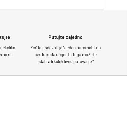
utujte
Putujte zajedno
 nekoliko
Zašto dodavati još jedan automobil na
ćemo se
cestu kada umjesto toga možete
odabrati kolektivno putovanje?