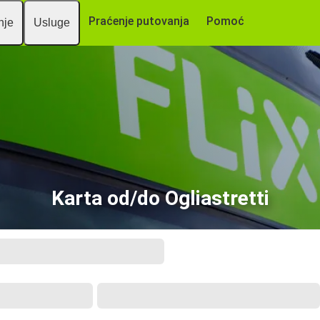
Praćenje putovanja
Pomoć
nje
Usluge
Karta od/do Ogliastretti