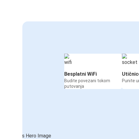
Besplatni WiFi
Utičnic
Budite povezani tokom
Punite u
putovanja