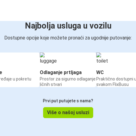
Najbolja usluga u vozilu
Dostupne opcije koje možete pronaći za ugodnije putovanje:
e
Odlaganje prtljaga
WC
ređaje u pokretu
Prostor za sigurno odlaganje
Praktično dostupni 
ličnih stvari
svakom FlixBusu
Prvi put putujete s nama?
Više o našoj usluzi