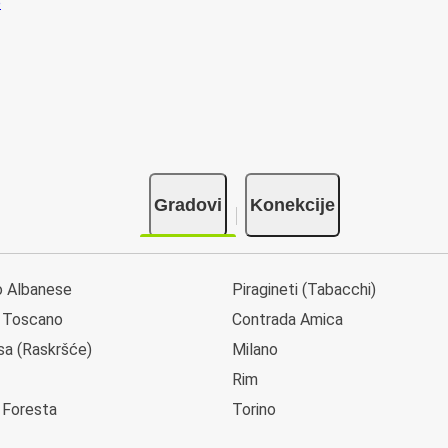
Gradovi
Konekcije
 Albanese
Piragineti (Tabacchi)
 Toscano
Contrada Amica
ssa (Raskršće)
Milano
Rim
 Foresta
Torino