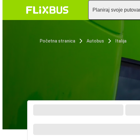
Planiraj svoje putova
Početna stranica
Autobus
Italija