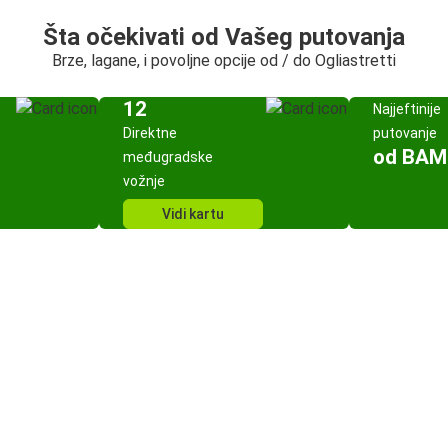
Šta očekivati od Vašeg putovanja
Brze, lagane, i povoljne opcije od / do Ogliastretti
12
Najjeftinije
Direktne
putovanje
od BAM
međugradske
vožnje
Vidi kartu