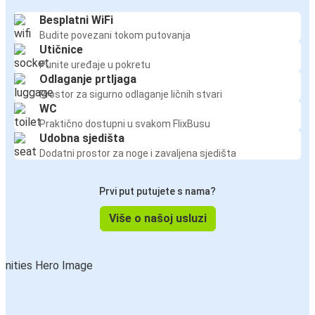
Besplatni WiFi
Budite povezani tokom putovanja
Utičnice
Punite uređaje u pokretu
Odlaganje prtljaga
Prostor za sigurno odlaganje ličnih stvari
WC
Praktično dostupni u svakom FlixBusu
Udobna sjedišta
Dodatni prostor za noge i zavaljena sjedišta
Prvi put putujete s nama?
Više o našoj usluzi