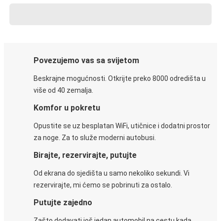
Povezujemo vas sa svijetom
Beskrajne mogućnosti. Otkrijte preko 8000 odredišta u
više od 40 zemalja.
Komfor u pokretu
Opustite se uz besplatan WiFi, utičnice i dodatni prostor
za noge. Za to služe moderni autobusi.
Birajte, rezervirajte, putujte
Od ekrana do sjedišta u samo nekoliko sekundi. Vi
rezervirajte, mi ćemo se pobrinuti za ostalo.
Putujte zajedno
Zašto dodavati još jedan automobil na cestu kada