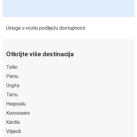
Usluge u vozilu podliježu dostupnosti
Otkrijte više destinacija
Tallin
Pärnu
Orgita
Tartu
Haapsalu
Kuressaare
Kärdla
Viljandi