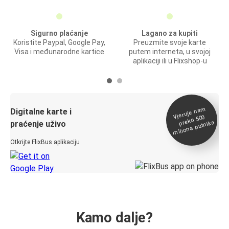
Sigurno plaćanje
Lagano za kupiti
Koristite Paypal, Google Pay,
Preuzmite svoje karte
Visa i međunarodne kartice
putem interneta, u svojoj
aplikaciji ili u Flixshop-u
Vjeruje na
m
Digitalne karte i
preko 500
miliona putnika
praćenje uživo
Otkrijte FlixBus aplikaciju
Kamo dalje?