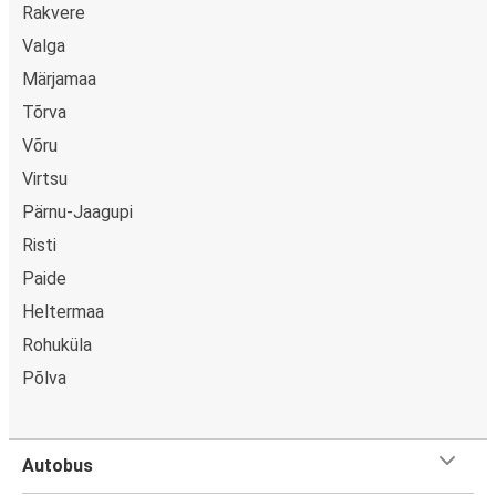
Rakvere
Valga
Märjamaa
Tõrva
Võru
Virtsu
Pärnu-Jaagupi
Risti
Paide
Heltermaa
Rohuküla
Põlva
Autobus