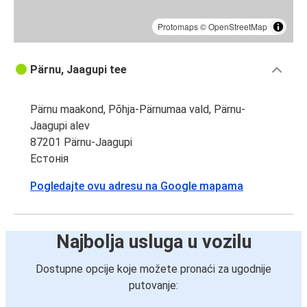
Protomaps
©
OpenStreetMap
Pärnu, Jaagupi tee
Pärnu maakond, Põhja-Pärnumaa vald, Pärnu-
Jaagupi alev
87201 Pärnu-Jaagupi
Естонія
Pogledajte ovu adresu na Google mapama
Najbolja usluga u vozilu
Dostupne opcije koje možete pronaći za ugodnije
putovanje: