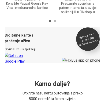
Koristite Paypal, Google Pay,
Preuzmite svoje karte
Visa i međunarodne kartice
putem interneta, u svojoj
aplikaciji ili u Flixshop-u
Vjeruje na
m
Digitalne karte i
preko 500
miliona putnika
praćenje uživo
Otkrijte FlixBus aplikaciju
Kamo dalje?
Otkrijte našu kartu putovanja s preko
8000 odredišta širom svijeta.