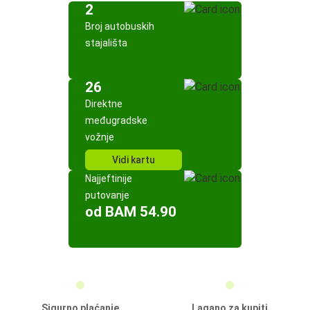
2
Broj autobuskih
stajališta
26
Direktne
međugradske
vožnje
Vidi kartu
Najjeftinije
putovanje
od BAM 54.90
Sigurno plaćanje
Lagano za kupiti