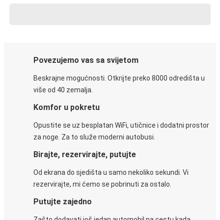
Povezujemo vas sa svijetom
Beskrajne mogućnosti. Otkrijte preko 8000 odredišta u
više od 40 zemalja.
Komfor u pokretu
Opustite se uz besplatan WiFi, utičnice i dodatni prostor
za noge. Za to služe moderni autobusi.
Birajte, rezervirajte, putujte
Od ekrana do sjedišta u samo nekoliko sekundi. Vi
rezervirajte, mi ćemo se pobrinuti za ostalo.
Putujte zajedno
Zašto dodavati još jedan automobil na cestu kada