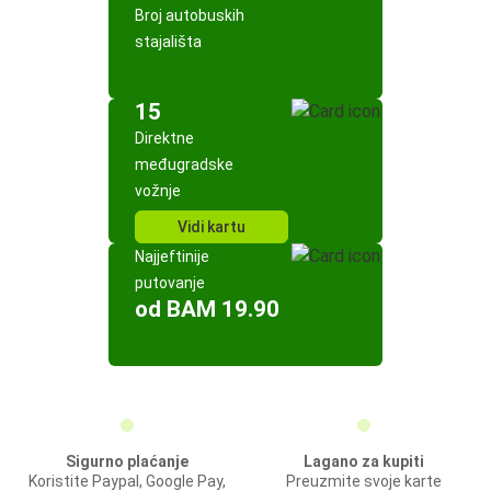
Broj autobuskih
stajališta
15
Direktne
međugradske
vožnje
Vidi kartu
Najjeftinije
putovanje
od BAM 19.90
Sigurno plaćanje
Lagano za kupiti
Koristite Paypal, Google Pay,
Preuzmite svoje karte