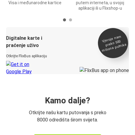
Visa i međunarodne kartice
putem interneta, u svojoj
aplikaciji ili u Flixshop-u
Vjeruje na
m
Digitalne karte i
preko 500
miliona putnika
praćenje uživo
Otkrijte FlixBus aplikaciju
Kamo dalje?
Otkrijte našu kartu putovanja s preko
8000 odredišta širom svijeta.