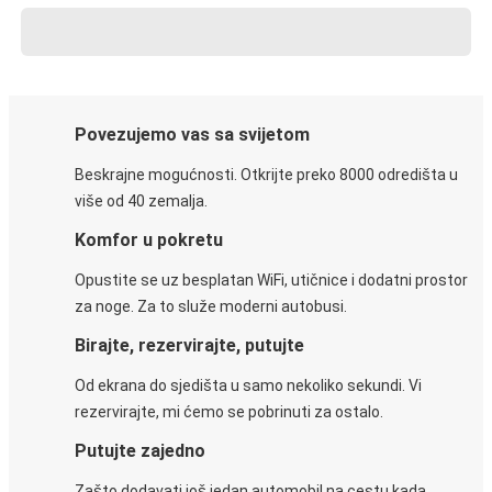
Povezujemo vas sa svijetom
Beskrajne mogućnosti. Otkrijte preko 8000 odredišta u
više od 40 zemalja.
Komfor u pokretu
Opustite se uz besplatan WiFi, utičnice i dodatni prostor
za noge. Za to služe moderni autobusi.
Birajte, rezervirajte, putujte
Od ekrana do sjedišta u samo nekoliko sekundi. Vi
rezervirajte, mi ćemo se pobrinuti za ostalo.
Putujte zajedno
Zašto dodavati još jedan automobil na cestu kada