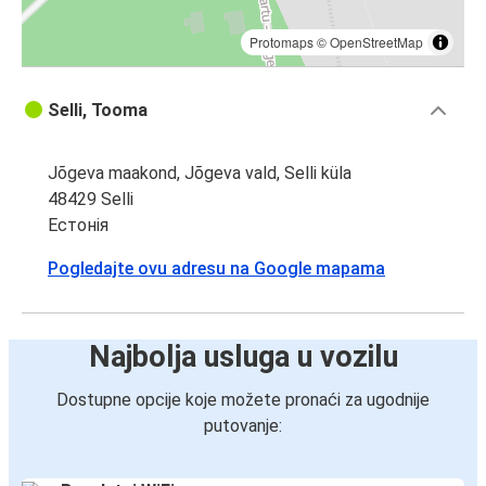
Protomaps
©
OpenStreetMap
Selli, Tooma
Jõgeva maakond, Jõgeva vald, Selli küla
48429 Selli
Естонія
Pogledajte ovu adresu na Google mapama
Najbolja usluga u vozilu
Dostupne opcije koje možete pronaći za ugodnije
putovanje: