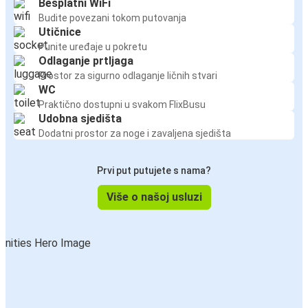
Besplatni WiFi
Budite povezani tokom putovanja
Utičnice
Punite uređaje u pokretu
Odlaganje prtljaga
Prostor za sigurno odlaganje ličnih stvari
WC
Praktično dostupni u svakom FlixBusu
Udobna sjedišta
Dodatni prostor za noge i zavaljena sjedišta
Prvi put putujete s nama?
Više o našoj usluzi