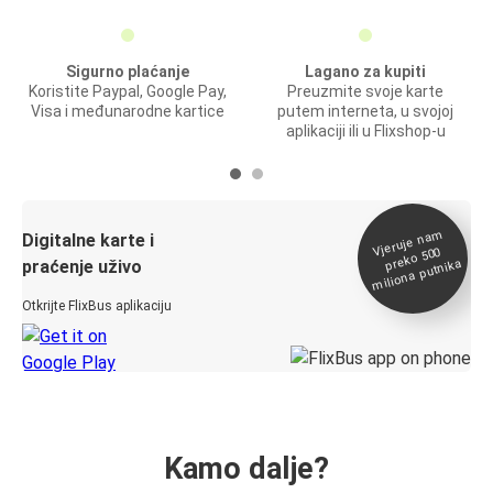
Sigurno plaćanje
Lagano za kupiti
Koristite Paypal, Google Pay,
Preuzmite svoje karte
Visa i međunarodne kartice
putem interneta, u svojoj
aplikaciji ili u Flixshop-u
Vjeruje na
m
Digitalne karte i
preko 500
miliona putnika
praćenje uživo
Otkrijte FlixBus aplikaciju
Kamo dalje?