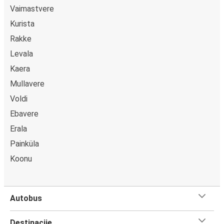
Vaimastvere
Kurista
Rakke
Levala
Kaera
Mullavere
Voldi
Ebavere
Erala
Painküla
Koonu
Autobus
Destinacije