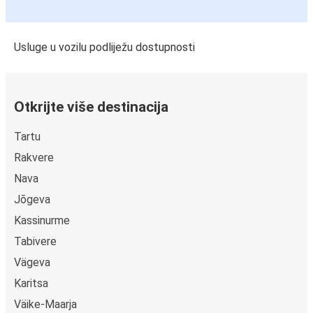
Usluge u vozilu podliježu dostupnosti
Otkrijte više destinacija
Tartu
Rakvere
Nava
Jõgeva
Kassinurme
Tabivere
Vägeva
Karitsa
Väike-Maarja