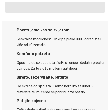
Povezujemo vas sa svijetom
Beskrajne mogućnosti. Otkrijte preko 8000 odredišta u
više od 40 zemalja.
Komfor u pokretu
Opustite se uz besplatan WiFi, utičnice i dodatni prostor
za noge. Za to služe moderni autobusi.
Birajte, rezervirajte, putujte
Od ekrana do sjedišta u samo nekoliko sekundi. Vi
rezervirajte, mi ćemo se pobrinuti za ostalo.
Putujte zajedno
Zašto dodavati još jedan automobil na cestu kada