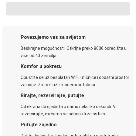
Povezujemo vas sa svijetom
Beskrajne mogućnosti. Otkrijte preko 8000 odredišta u
više od 40 zemalja.
Komfor u pokretu
Opustite se uz besplatan WiFi, utičnice i dodatni prostor
za noge. Za to služe moderni autobusi.
Birajte, rezervirajte, putujte
Od ekrana do sjedišta u samo nekoliko sekundi. Vi
rezervirajte, mi ćemo se pobrinuti za ostalo.
Putujte zajedno
Zašto dodavati još jedan automobil na cestu kada