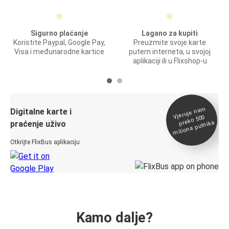
Sigurno plaćanje
Lagano za kupiti
Koristite Paypal, Google Pay,
Preuzmite svoje karte
Visa i međunarodne kartice
putem interneta, u svojoj
aplikaciji ili u Flixshop-u
Vjeruje na
m
Digitalne karte i
preko 500
miliona putnika
praćenje uživo
Otkrijte FlixBus aplikaciju
Kamo dalje?