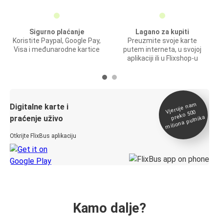
Sigurno plaćanje
Lagano za kupiti
Koristite Paypal, Google Pay,
Preuzmite svoje karte
Visa i međunarodne kartice
putem interneta, u svojoj
aplikaciji ili u Flixshop-u
Vjeruje na
m
Digitalne karte i
preko 500
miliona putnika
praćenje uživo
Otkrijte FlixBus aplikaciju
Kamo dalje?