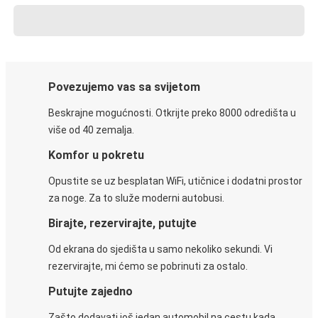
Povezujemo vas sa svijetom
Beskrajne mogućnosti. Otkrijte preko 8000 odredišta u
više od 40 zemalja.
Komfor u pokretu
Opustite se uz besplatan WiFi, utičnice i dodatni prostor
za noge. Za to služe moderni autobusi.
Birajte, rezervirajte, putujte
Od ekrana do sjedišta u samo nekoliko sekundi. Vi
rezervirajte, mi ćemo se pobrinuti za ostalo.
Putujte zajedno
Zašto dodavati još jedan automobil na cestu kada