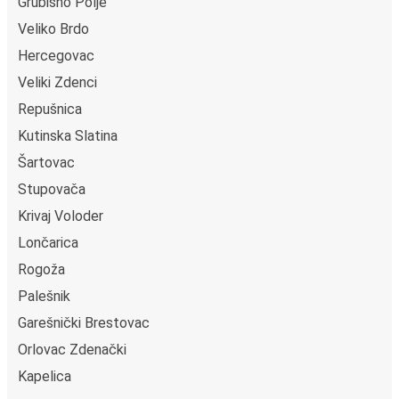
Grubišno Polje
Veliko Brdo
Hercegovac
Veliki Zdenci
Repušnica
Kutinska Slatina
Šartovac
Stupovača
Krivaj Voloder
Lončarica
Rogoža
Palešnik
Garešnički Brestovac
Orlovac Zdenački
Kapelica