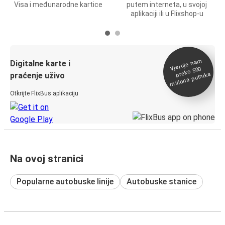
Visa i međunarodne kartice
putem interneta, u svojoj
aplikaciji ili u Flixshop-u
Vjeruje na
m
Digitalne karte i
preko 500
miliona putnika
praćenje uživo
Otkrijte FlixBus aplikaciju
Na ovoj stranici
Popularne autobuske linije
Autobuske stanice