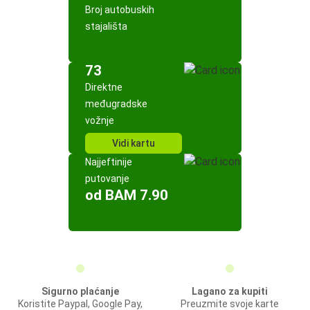
Broj autobuskih
stajališta
73
Direktne
međugradske
vožnje
Vidi kartu
Najjeftinije
putovanje
od BAM 7.90
Sigurno plaćanje
Lagano za kupiti
Koristite Paypal, Google Pay,
Preuzmite svoje karte