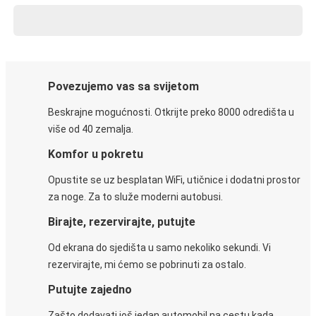
Povezujemo vas sa svijetom
Beskrajne mogućnosti. Otkrijte preko 8000 odredišta u
više od 40 zemalja.
Komfor u pokretu
Opustite se uz besplatan WiFi, utičnice i dodatni prostor
za noge. Za to služe moderni autobusi.
Birajte, rezervirajte, putujte
Od ekrana do sjedišta u samo nekoliko sekundi. Vi
rezervirajte, mi ćemo se pobrinuti za ostalo.
Putujte zajedno
Zašto dodavati još jedan automobil na cestu kada