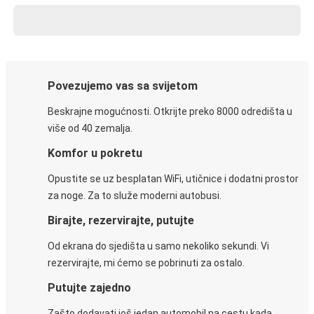
Povezujemo vas sa svijetom
Beskrajne mogućnosti. Otkrijte preko 8000 odredišta u
više od 40 zemalja.
Komfor u pokretu
Opustite se uz besplatan WiFi, utičnice i dodatni prostor
za noge. Za to služe moderni autobusi.
Birajte, rezervirajte, putujte
Od ekrana do sjedišta u samo nekoliko sekundi. Vi
rezervirajte, mi ćemo se pobrinuti za ostalo.
Putujte zajedno
Zašto dodavati još jedan automobil na cestu kada