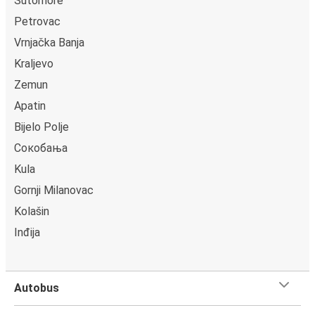
Sutomore
Petrovac
Vrnjačka Banja
Kraljevo
Zemun
Apatin
Bijelo Polje
Сокобања
Kula
Gornji Milanovac
Kolašin
Inđija
Autobus