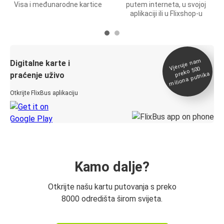
Visa i međunarodne kartice
putem interneta, u svojoj
aplikaciji ili u Flixshop-u
Vjeruje na
m
Digitalne karte i
preko 500
miliona putnika
praćenje uživo
Otkrijte FlixBus aplikaciju
Kamo dalje?
Otkrijte našu kartu putovanja s preko
8000 odredišta širom svijeta.