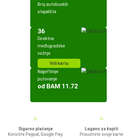
Broj autobuskih
stajališta
36
Direktne
međugradske
vožnje
Vidi kartu
Najjeftinije
putovanje
od BAM 11.72
Sigurno plaćanje
Lagano za kupiti
Koristite Paypal, Google Pay,
Preuzmite svoje karte