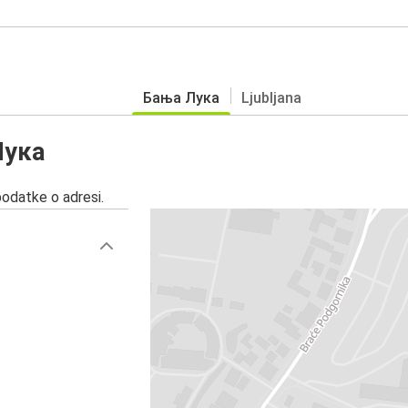
Бања Лука
Ljubljana
Лука
podatke o adresi.