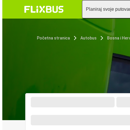
Planiraj svoje putova
Početna stranica
Autobus
Bosna i Her