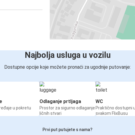
Najbolja usluga u vozilu
Dostupne opcije koje možete pronaći za ugodnije putovanje:
e
Odlaganje prtljaga
WC
ređaje u pokretu
Prostor za sigurno odlaganje
Praktično dostupni 
ličnih stvari
svakom FlixBusu
Prvi put putujete s nama?