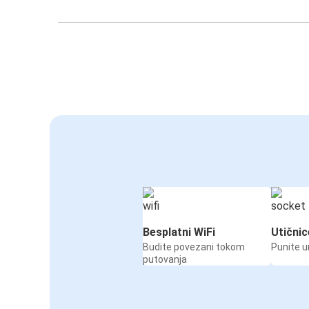
Besplatni WiFi
Utičnic
Budite povezani tokom
Punite u
putovanja