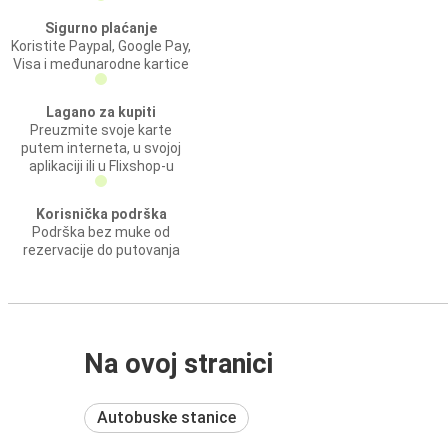
Sigurno plaćanje
Koristite Paypal, Google Pay,
Visa i međunarodne kartice
Lagano za kupiti
Preuzmite svoje karte
putem interneta, u svojoj
aplikaciji ili u Flixshop-u
Korisnička podrška
Podrška bez muke od
rezervacije do putovanja
Na ovoj stranici
Autobuske stanice