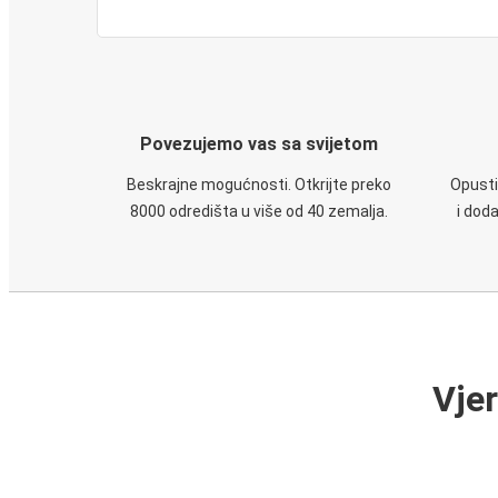
Povezujemo vas sa svijetom
Beskrajne mogućnosti. Otkrijte preko
Opusti
8000 odredišta u više od 40 zemalja.
i dod
Vje