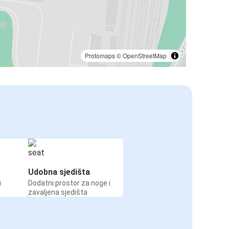
Protomaps
©
OpenStreetMap
Udobna sjedišta
u
Dodatni prostor za noge i
zavaljena sjedišta