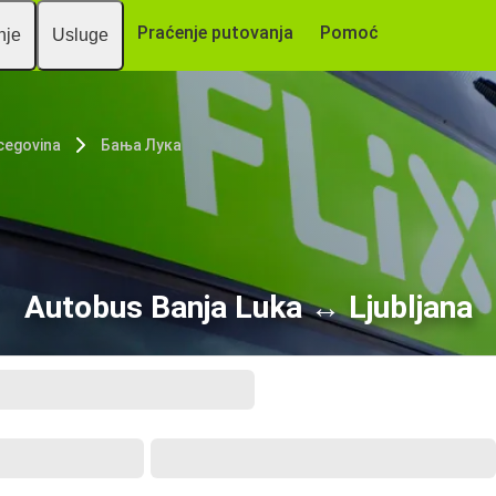
Praćenje putovanja
Pomoć
nje
Usluge
cegovina
Бања Лука
Autobus Banja Luka ↔ Ljubljana