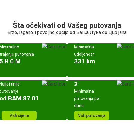
Šta očekivati od Vašeg putovanja
Brze, lagane, i povoljne opcije od Бања Лука do Ljubljana
Minimalno
Minimalna
trajanje putovanja
udaljenost
5 H 0 M
331 km
2
Najjeftinije
putovanje
Minimalna
od BAM 87.01
putovanja po
danu
Vidi cijene
Vidi putovanja