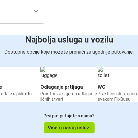
Najbolja usluga u vozilu
Dostupne opcije koje možete pronaći za ugodnije putovanje:
e
Odlaganje prtljaga
WC
ređaje u pokretu
Prostor za sigurno odlaganje
Praktično dostupni 
ličnih stvari
svakom FlixBusu
Prvi put putujete s nama?
Više o našoj usluzi