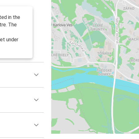
ted in the
tre. The
et under