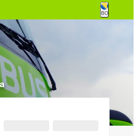
BO
ca