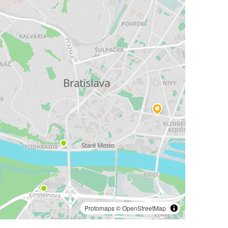
Protomaps
©
OpenStreetMap