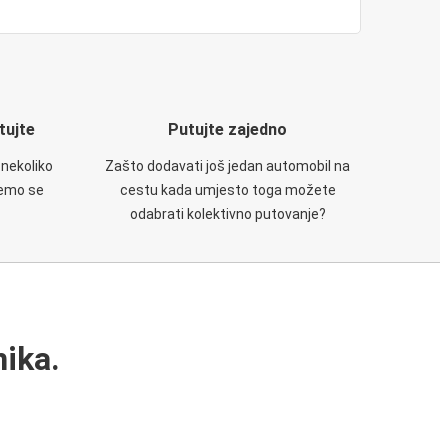
utujte
Putujte zajedno
 nekoliko
Zašto dodavati još jedan automobil na
ćemo se
cestu kada umjesto toga možete
odabrati kolektivno putovanje?
ika.