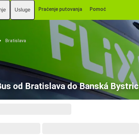
Praćenje putovanja
Pomoć
nje
Usluge
Bratislava
us od Bratislava do Banská Bystri