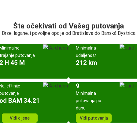
Šta očekivati od Vašeg putovanja
Brze, lagane, i povoljne opcije od Bratislava do Banská Bystrica
Minimalno
Minimalna
trajanje putovanja
udaljenost
2 H 45 M
212 km
9
Najjeftinije
putovanje
Minimalna
od BAM 34.21
putovanja po
danu
Vidi cijene
Vidi putovanja