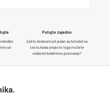
utujte
Putujte zajedno
 nekoliko
Zašto dodavati još jedan automobil na
ćemo se
cestu kada umjesto toga možete
odabrati kolektivno putovanje?
ika.