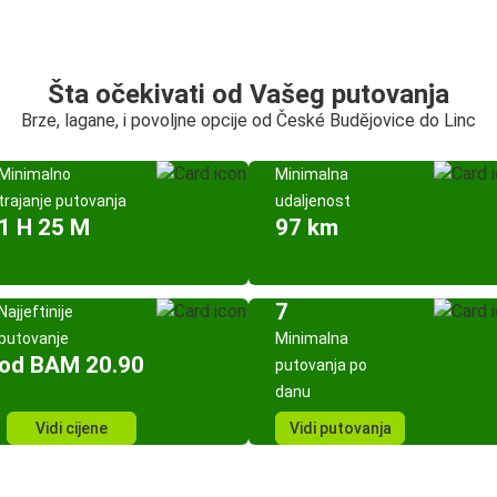
Šta očekivati od Vašeg putovanja
Brze, lagane, i povoljne opcije od České Budějovice do Linc
Minimalno
Minimalna
trajanje putovanja
udaljenost
1 H 25 M
97 km
7
Najjeftinije
putovanje
Minimalna
od BAM 20.90
putovanja po
danu
Vidi cijene
Vidi putovanja