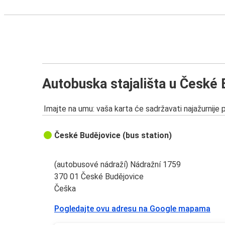
Autobuska stajališta u České
Imajte na umu: vaša karta će sadržavati najažurnije 
České Budějovice (bus station)
(autobusové nádraží) Nádražní 1759
370 01 České Budějovice
Češka
Pogledajte ovu adresu na Google mapama