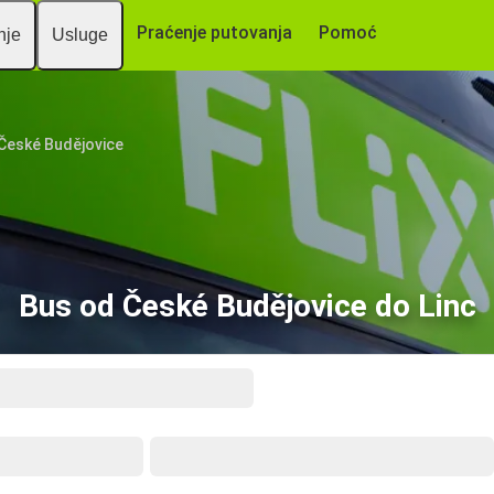
Praćenje putovanja
Pomoć
nje
Usluge
České Budějovice
Bus od České Budějovice do Linc