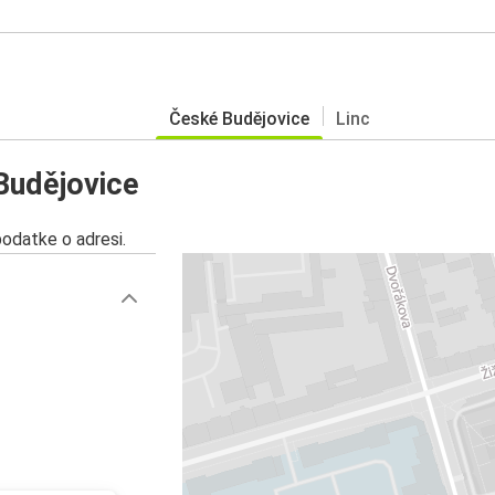
České Budějovice
Linc
 Budějovice
podatke o adresi.